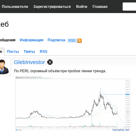
Пользователи
Зарегистрироваться
Войти
Главная
леб
общения
Информация
Подписка
RSS
е
Посты
Твиты
RSS
GlebInvestor
По PERL огромный объём при пробое линии тренда.