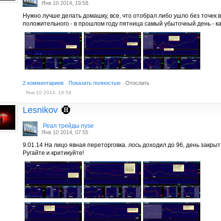
Янв 10 2014, 19:58
Нужно лучше делать домашку, все, что отобрал либо ушло без точек 
положительного - в прошлом году пятница самый убыточный день - ка
2 комментариев
·
Показать полностью
·
Отослать
Янв 10 2014, 19:58
Lesnikov
Реал трейды nyse
Янв 10 2014, 07:55
9.01.14 На лицо явная переторговка. лось доходил до 96, день закрыт 
Ругайте и критикуйте!