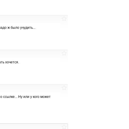
 надо ж было учудить...
ть хочется.
 ссылке... Ну или у кого может