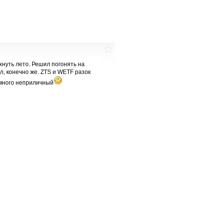
хнуть лето. Решил погонять на
л, конечно же. ZTS и WETF разок
немного неприличный