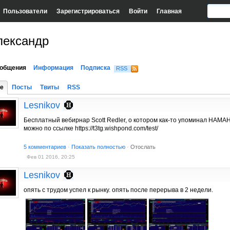
Пользователи
Зарегистрироваться
Войти
Главная
лександр
общения
Информация
Подписка
RSS
е
Посты
Твиты
RSS
Lesnikov
Бесплатный вебирнар Scott Redler, о котором как-то упоминал HAMA
можно по ссылке https://t3tg.wishpond.com/test/
5 комментариев
·
Показать полностью
·
Отослать
Фев 01 2016, 20:25
Lesnikov
опять с трудом успел к рынку. опять после перерыва в 2 недели.