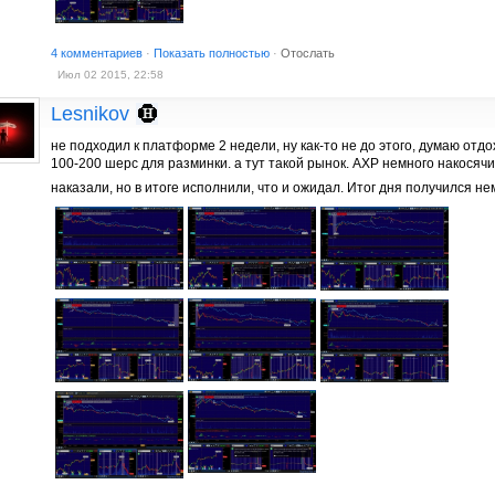
4 комментариев
·
Показать полностью
·
Отослать
Июл 02 2015, 22:58
Lesnikov
не подходил к платформе 2 недели, ну как-то не до этого, думаю отдо
100-200 шерс для разминки. а тут такой рынок. АХР немного накосячи
наказали, но в итоге исполнили, что и ожидал. Итог дня получился 