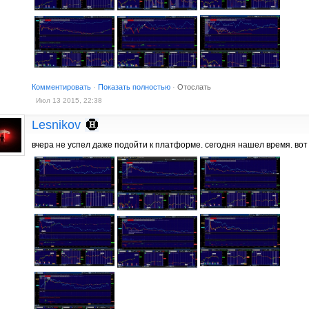
Комментировать
·
Показать полностью
·
Отослать
Июл 13 2015, 22:38
Lesnikov
вчера не успел даже подойти к платформе. сегодня нашел время. вот 