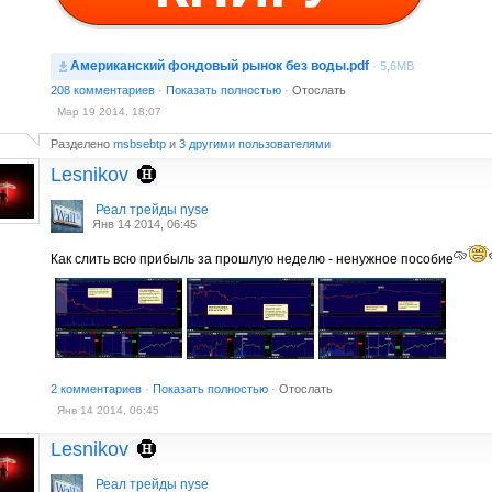
Американский фондовый рынок без воды.pdf
· 5,6MB
208 комментариев
·
Показать полностью
·
Отослать
Мар 19 2014, 18:07
Разделено
msbsebtp
и
3 другими пользователями
Lesnikov
Реал трейды nyse
Янв 14 2014, 06:45
Как слить всю прибыль за прошлую неделю - ненужное пособие
2 комментариев
·
Показать полностью
·
Отослать
Янв 14 2014, 06:45
Lesnikov
Реал трейды nyse