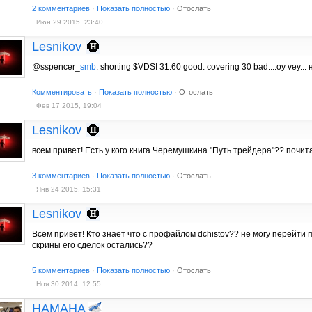
2 комментариев
·
Показать полностью
·
Отослать
Июн 29 2015, 23:40
Lesnikov
@sspencer_
smb
: shorting $VDSI 31.60 good. covering 30 bad....oy vey...
Комментировать
·
Показать полностью
·
Отослать
Фев 17 2015, 19:04
Lesnikov
всем привет! Есть у кого книга Черемушкина "Путь трейдера"?? почита
3 комментариев
·
Показать полностью
·
Отослать
Янв 24 2015, 15:31
Lesnikov
Всем привет! Кто знает что с профайлом dchistov?? не могу перейти по
скрины его сделок остались??
5 комментариев
·
Показать полностью
·
Отослать
Ноя 30 2014, 12:55
HAMAHA