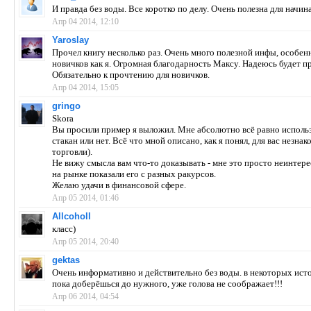
И правда без воды. Все коротко по делу. Очень полезна для начи
Апр 04 2014, 12:10
Yaroslay
Прочел книгу несколько раз. Очень много полезной инфы, особен
новичков как я. Огромная благодарность Максу. Надеюсь будет п
Обязательно к прочтению для новичков.
Апр 04 2014, 15:05
gringo
Skora
Вы просили пример я выложил. Мне абсолютно всё равно исполь
стакан или нет. Всё что мной описано, как я понял, для вас незнак
торговли).
Не вижу смысла вам что-то доказывать - мне это просто неинтер
на рынке показали его с разных ракурсов.
Желаю удачи в финансовой сфере.
Апр 05 2014, 01:46
Allcoholl
класс)
Апр 05 2014, 20:40
gektas
Очень информативно и действительно без воды. в некоторых ист
пока доберёшься до нужного, уже голова не соображает!!!
Апр 06 2014, 04:54