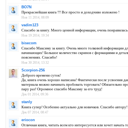
BO7N
Прекраснейшая книга !!! Все просто и доходчиво изложено !
Ноя 11 2014, 08:09
vadim123
Спасибо за книгу. Много ценной информации, очень понравилась!
Ноя 19 2014, 19:34
bisecom
Спасибо Максиму за книгу. Очень много толковой информации д
начинающих! Большое количество скринов с формациями и дета
пояснениях. Спасибо!
Ноя 30 2014, 13:32
Scorpion-256
Доброго времени суток!
Да, книга очень хорошо написана! Фактически после усвоения да
материала можно начинать пробовать торговать! Обязательно п
пару раз! Огромное спасибо Максиму за его труд!
Дек 01 2014, 09:36
stanly
Книга супер! Особенно актуально для новичков. Спасибо автору!
Дек 07 2014, 08:47
eriocon
Отличная книга, читать всем кто интересуется или хочет начать т