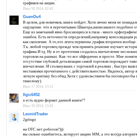
графиков на акции.
Июл 10 2014, 02:42
GuenOu4
В целом, для новичков, книга пойдет. Хотя лично меня не покидал
ощущение. что я перечитываю Швагера,написавшего подобное оч
Еще из замечаний явно бросающихся в глаза - много орфографич
ошибок. Есть неточности определений,например консолидация р
как скопление. А то,что лента первична ,график вторичен вообще 
Т.к. любой торговец прежде чем принять решение изучает истори
графика.И тд. Ну и от прочтения создалось впечатление несложн
торговли на рынках. Как -то все эйфорично и просто. Мне понятн
отсутствие глубокой детализации самой торговли порождает тако
впечатление. И столкнувших с торговлей в реалиях , быстро выяс
нестыковки прочитанного с действительностью. Надеюсь, автор 
легкую критику без обид.Хотя с удовольствием бы поговорил бы 
тяжелому).
Июл 17 2014, 13:12
Ilgiz6452
а есть аудио формат данной книги??
Июл 19 2014, 13:45
LeonidTrader
2gringo
на ОТС нет роботов?)))
вы сильно ошибаетесь, котирует акцию ММ, а это всегда алгоритм