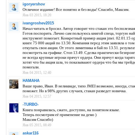
igoryershov
Отличное издание! Все понятно и без воды! Спасибо, Максим.
Янв 03 2015, 18:20
ivangroshev2015
Начал читать и бросил. Автор говорит что стакан это бесполезная
Готов поспорить. Лично сам пользуюсь книгой спеца, торгую най
инструмент помогает. Конкретный пример акция jmei. 02.01.15 о
книге 75 000 акций по 13.50. Компания перед этим заявляла о том
откупать свои акции. От этого лимитника я бай по 13.51. результ
посмотреть на графике. Стоп 13.49. Сделка практически безпрои
не всегда крупные игроки прячут ордера. Они прячут когда тарятс
хотят что бы акция шла, то показываают ордера что бы мы трейд
помогали.
Янв 04 2015, 12:40
HAMAHA
Ваше право, Иван. В неликвиде, типо JMEI возможно, иногда, ста
поможет. Но в 98% других случаев, стакан разведет новичка.
Янв 04 2015, 12:57
-TURBO-
Книга понравилась, сжато, доступно, на понятном языке.
Теперь посмотрим её применение на демо )
Максим Спасибо)
Янв 05 2015, 08:49
askar116