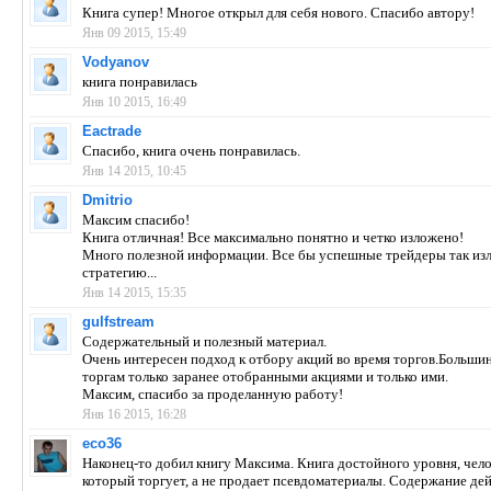
Книга супер! Многое открыл для себя нового. Спасибо автору!
Янв 09 2015, 15:49
Vodyanov
книга понравилась
Янв 10 2015, 16:49
Eactrade
Спасибо, книга очень понравилась.
Янв 14 2015, 10:45
Dmitrio
Максим спасибо!
Книга отличная! Все максимально понятно и четко изложено!
Много полезной информации. Все бы успешные трейдеры так изл
стратегию...
Янв 14 2015, 15:35
gulfstream
Содержательный и полезный материал.
Очень интересен подход к отбору акций во время торгов.Больши
торгам только заранее отобранными акциями и только ими.
Максим, спасибо за проделанную работу!
Янв 16 2015, 16:28
eco36
Наконец-то добил книгу Максима. Книга достойного уровня, чел
который торгует, а не продает псевдоматериалы. Содержание де