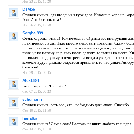
Янв 23 2015, 10:20
DTM56
Отличная книга, для введения в курс дела. Изложено хорошо, коро
Азы. А тейк с опытом !
Янв 26 2015, 12:58
Serghei999
Очень хорошая книга! Фактически в ней даны все инструкции для
практически с нуля. Надо просто следовать правилам. Скажу бол
прочтения сделал несколько положительных сделок, вообще как б
взглянул по новому на рынок после долгого топтания на месте. К
позволила по другому посмотреть на вещи и увидеть то что рань
замечал. Буду и дальше стараться применять то что узнал. Автор
Спасибо!
Янв 29 2015, 00:45
Alex1604
Книга хороша!!!Спасибо!
Фев 07 2015, 00:23
schumann
Отличная книга, есть все , что необходимо для начала. Спасибо.
Фев 10 2015, 11:50
harialks
Отличная книга! Самая соль! Настольная книга любого трейдера.
Фев 14 2015, 10:19