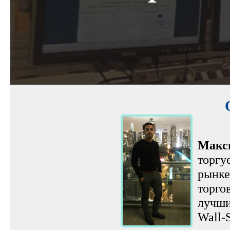
Макс
торгу
рынке
торго
лучши
Wall-S