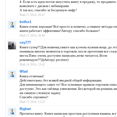
4. Если есть идея потом запустить книгу в продажу, то продавать
комплекте с диском с вебинарами.
А так все, спасибо за бесценную инфу!
Май 11 2014, 20:47
kotfox1
Книга очень хорошая! Всё просто и понятно, а главное методы о
книги работает эффективно!Автору спасибо большое!
Май 13 2014, 16:46
oxy777
Книга супер!!!Для новичка,такого как я,очень нужная вещь..до эт
понимала многих моментов в торговли..после прочтения все стало
места.Плюс очень доступно написано,легко читается..Всем
рекомендую!!!)))Автору респект)
Май 14 2014, 13:41
Wlad
Книга отличная!
Действительно, без всякой вводной общей информации.
Для начинающего самое то! Все основные правила торговли опи
доступно. Это как таблица умножения. Без которой ни решишь н
ни смамую сложную задачу.
Спасибо огромное!
Май 15 2014, 13:23
Bigban
Прочитал книгу. Книга написана простым доступным языком, вс