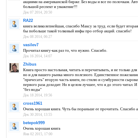
акциями на американской бирже. Без воды и все по полочкам. Ав
большой респект и уважение!!!
Дек 07 2014, 20:50
RA22
книга великолепнейшая, спасибо Максу за труд. если будет вторая
бы побольше такой толковый инфы про отбор акций. спасибо!
Дек 08 2014, 06:27
vasilev7
Прочитал книгу-как раз то, что нужно. Спасибо.
Дек 16 2014, 14:07
Zhibus
Книга просто настольная, читать и перечитывать, и не только для
но и для нашего рынка много полезного. Единственное пожелание
"причесать" вторую часть книги, по стилю и сумбурности сыроват
первого раза доходит. Но в целом лучшее, что я до этого читал. И
"без воды"
Дек 18 2014, 19:56
cross1961
Очень хорошая книга. Чуть бы пораньше ее прочитать. Спасибо а
Дек 30 2014, 13:55
betepok999
Очень хорошая книга
Янв 02 2015, 17:00