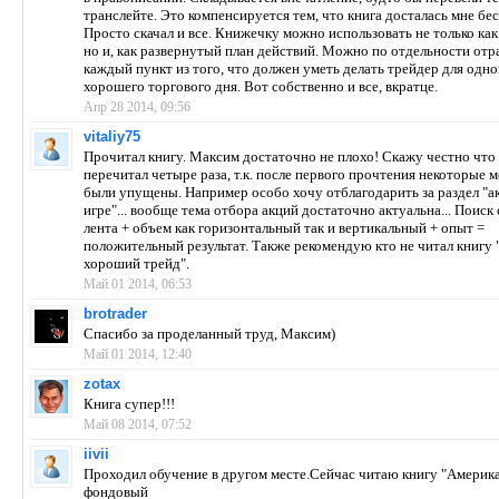
транслейте. Это компенсируется тем, что книга досталась мне бе
Просто скачал и все. Книжечку можно использовать не только как
но и, как развернутый план действий. Можно по отдельности отр
каждый пункт из того, что должен уметь делать трейдер для одно
хорошего торгового дня. Вот собственно и все, вкратце.
Апр 28 2014, 09:56
vitaliy75
Прочитал книгу. Максим достаточно не плохо! Скажу честно что
перечитал четыре раза, т.к. после первого прочтения некоторые 
были упущены. Например особо хочу отблагодарить за раздел "а
игре"... вообще тема отбора акций достаточно актуальна... Поиск 
лента + объем как горизонтальный так и вертикальный + опыт =
положительный результат. Также рекомендую кто не читал книгу 
хороший трейд".
Май 01 2014, 06:53
brotrader
Спасибо за проделанный труд, Максим)
Май 01 2014, 12:40
zotax
Книга супер!!!
Май 08 2014, 07:52
iivii
Проходил обучение в другом месте.Сейчас читаю книгу "Америк
фондовый