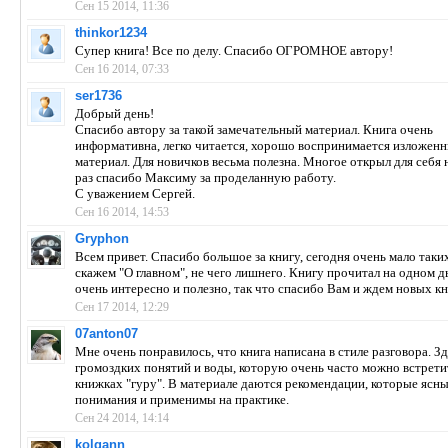
Сен 15 2014, 11:36
thinkor1234
Супер книга! Все по делу. Спасибо ОГРОМНОЕ автору!
Сен 16 2014, 07:33
ser1736
Добрый день!
Спасибо автору за такой замечательный материал. Книга очень
информативна, легко читается, хорошо воспринимается изложен
материал. Для новичков весьма полезна. Многое открыл для себя 
раз спасибо Максиму за проделанную работу.
С уважением Сергей.
Сен 16 2014, 14:53
Gryphon
Всем привет. Спасибо большое за книгу, сегодня очень мало таки
скажем "О главном", не чего лишнего. Книгу прочитал на одном д
очень интересно и полезно, так что спасибо Вам и ждем новых кн
Сен 17 2014, 12:29
07anton07
Мне очень понравилось, что книга написана в стиле разговора. Зд
громоздких понятий и воды, которую очень часто можно встрети
книжках "гуру". В материале даются рекомендации, которые ясны
понимания и применимы на практике.
Сен 24 2014, 14:14
kolgann