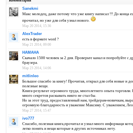
Комментарии
Sanekmi
Макс молодец, даже потому что уже книгу написал !!! До конца е
прочитал, но уже для себя узнал нового.
Мар 20 2014, 15:36
AlexTrader
есть в формате word ?
Мар 21 2014, 09:00
HAMAHA
Скачало 1500 человек за 2 дня. Проверьте канал и попробуйте с д
браузера.
Мар 23 2014, 14:06
mitlinleo
Большое спасибо за книгу! Прочитав, открыл для себя новые и д
полезные вещи.
Книга-результат огромного труда, многолетнего опыта торговли.
много секретов раскывать никто не стал бы.
Но за этот труд, предоставленный нам, трейдерам-новичкам, вы
огромную благодарность и уважение Максиму. С уважением, Ле
Мар 27 2014, 15:47
ivo777
Спасибо, полезная книга,прочитал и узнал много информаци кот
легко понять и вещи которые в других источниках нету.