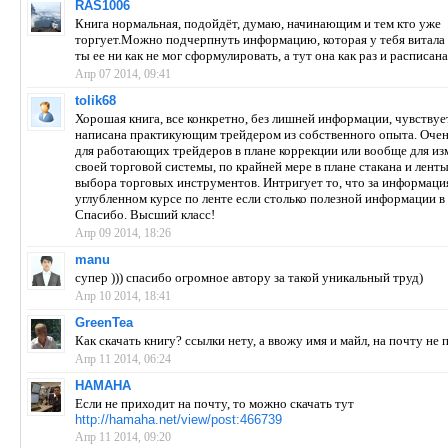
RAS1006
Книга нормальная, подойдёт, думаю, начинающим и тем кто уже
торгует.Можно подчерпнуть информацию, которая у тебя витала 
ты ее ни как не мог сформулировать, а тут она как раз и расписана
Апр 07 2014, 09:41
tolik68
Хорошая книга, все конкретно, без лишней информации, чувствует
написана практикующим трейдером из собственного опыта. Оче
для работающих трейдеров в плане коррекции или вообще для из
своей торговой системы, по крайней мере в плане стакана и ленты
выбора торговых инструментов. Интригует то, что за информация
углубленном курсе по ленте если столько полезной информации в
Спасибо. Высший класс!
Апр 09 2014, 18:26
manu
супер ))) спасибо огромное автору за такой уникальный труд)
Апр 10 2014, 18:41
GreenTea
Как скачать книгу? ссылки нету, а ввожу имя и майл, на почту не
Апр 11 2014, 06:24
HAMAHA
Если не приходит на почту, то можно скачать тут
http://hamaha.net/view/post:466739
Апр 11 2014, 09:20