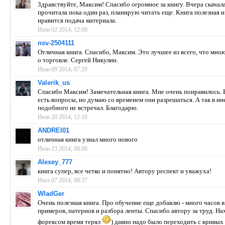
Здравствуйте, Максим! Спасибо огромное за книгу. Вчера скачала
прочитала пока один раз, планирую читать еще. Книга полезная и
нравится подача материала.
Июн 02 2014, 12:08
nsv-2504111
Отличная книга. Спасибо, Максим. Это лучшее из всего, что мно
о торговле. Сергей Никулин.
Июн 09 2014, 07:20
Valerik_us
Спасибо Максим! Замечательная книга. Мне очень понравилось. 
есть вопросы, но думаю со временем они разрешаться. А так в ин
подобного не встречал. Благодарю.
Июн 20 2014, 12:10
ANDREI01
отличная книга узнал много нового
Июн 23 2014, 08:06
Alexey_777
книга супер, все четко и понятно! Автору респект и уважуха!
Июл 07 2014, 08:37
WladGer
Очень полезная книга. Про обучение еще добавлю - много часов в
примеров, патернов и разбора ленты. Спасибо автору за труд. На
форексом время терял
) давно надо было переходить с кривы