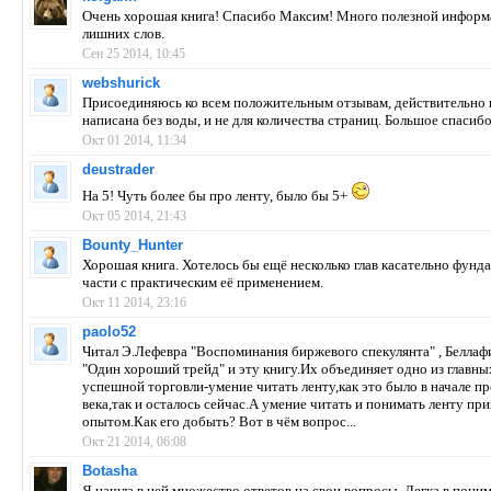
Очень хорошая книга! Спасибо Максим! Много полезной информа
лишних слов.
Сен 25 2014, 10:45
webshurick
Присоединяюсь ко всем положительным отзывам, действительно 
написана без воды, и не для количества страниц. Большое спасиб
Окт 01 2014, 11:34
deustrader
На 5! Чуть более бы про ленту, было бы 5+
Окт 05 2014, 21:43
Bounty_Hunter
Хорошая книга. Хотелось бы ещё несколько глав касательно фунд
части с практическим её применением.
Окт 11 2014, 23:16
paolo52
Читал Э.Лефевра "Воспоминания биржевого спекулянта" , Беллаф
"Один хороший трейд" и эту книгу.Их объединяет одно из главны
успешной торговли-умение читать ленту,как это было в начале п
века,так и осталось сейчас.А умение читать и понимать ленту при
опытом.Как его добыть? Вот в чём вопрос...
Окт 21 2014, 06:08
Botasha
Я нашла в ней множество ответов на свои вопросы. Легка в пони