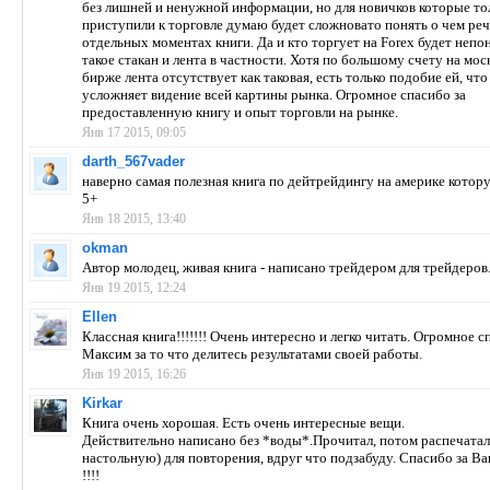
без лишней и ненужной информации, но для новичков которые то
приступили к торговле думаю будет сложновато понять о чем реч
отдельных моментах книги. Да и кто торгует на Forex будет непо
такое стакан и лента в частности. Хотя по большому счету на мос
бирже лента отсутствует как таковая, есть только подобие ей, что
усложняет видение всей картины рынка. Огромное спасибо за
предоставленную книгу и опыт торговли на рынке.
Янв 17 2015, 09:05
darth_567vader
наверно самая полезная книга по дейтрейдингу на америке котору
5+
Янв 18 2015, 13:40
okman
Автор молодец, живая книга - написано трейдером для трейдеров
Янв 19 2015, 12:24
Ellen
Классная книга!!!!!!! Очень интересно и легко читать. Огромное 
Максим за то что делитесь результатами своей работы.
Янв 19 2015, 16:26
Kirkar
Книга очень хорошая. Есть очень интересные вещи.
Действительно написано без *воды*.Прочитал, потом распечатал
настольную) для повторения, вдруг что подзабуду. Спасибо за В
!!!!