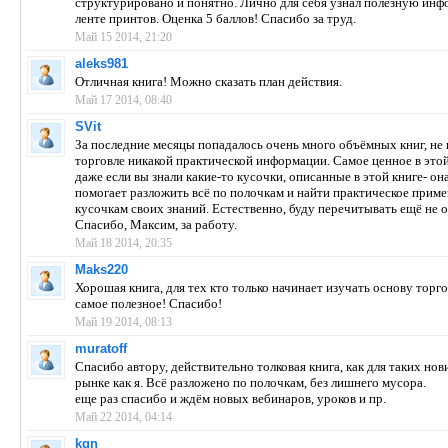
структурировано и понятно. Лично для себя узнал полезную ин
ленте принтов. Оценка 5 баллов! Спасибо за труд.
Май 15 2014, 21:20
aleks981
Отличная книга! Можно сказать план действия.
Май 17 2014, 08:40
SVit
За последние месяцы попадалось очень много объёмных книг, не
торговле никакой практической информации. Самое ценное в этой
даже если вы знали какие-то кусочки, описанные в этой книге- о
помогает разложить всё по полочкам и найти практическое прим
кусочкам своих знаний. Естественно, буду перечитывать ещё не о
Спасибо, Максим, за работу.
Май 18 2014, 20:35
Maks220
Хорошая книга, для тех кто только начинает изучать основу торго
самое полезное! Спасибо!
Май 19 2014, 08:13
muratoff
Спасибо автору, действительно толковая книга, как для таких нов
рынке как я. Всё разложено по полочкам, без лишнего мусора.
еще раз спасибо и ждём новых вебинаров, уроков и пр.
Май 22 2014, 04:14
kgn