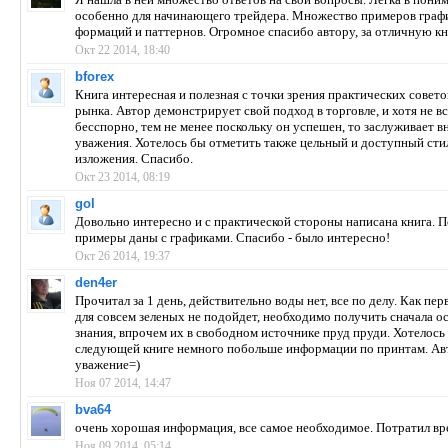
особенно для начинающего трейдера. Множество примеров графи
формаций и паттернов. Огромное спасибо автору, за отличную кн
Окт 22 2014, 18:40
bforex
Книга интересная и полезная с точки зрения практических совето
рынка. Автор демонстрирует свой подход в торговле, и хотя не вс
бесспорно, тем не менее поскольку он успешен, то заслуживает в
уважения. Хотелось бы отметить также цельный и доступный сти
изложения. Спасибо.
Окт 23 2014, 08:19
gol
Довольно интересно и с практической стороны написана книга. П
примеры даны с графиками. Спасибо - было интересно!
Окт 26 2014, 19:37
den4er
Прочитал за 1 день, действительно воды нет, все по делу. Как пер
для совсем зеленых не подойдет, необходимо получить сначала 
знания, впрочем их в свободном источнике пруд пруди. Хотелось
следующей книге немного побольше информации по принтам. Ав
уважение=)
Ноя 07 2014, 14:47
bva64
очень хорошая информация, все самое необходимое. Потратил вре
Ноя 09 2014, 05:14