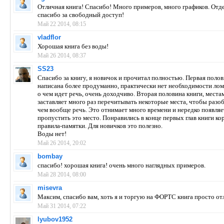
Отличная книга! Спасибо! Много примеров, много графиков. Отд
спасибо за свободный доступ!
Май 22 2014, 08:15
vladflor
Хорошая книга без воды!
Май 26 2014, 08:37
SS23
Спасибо за книгу, я новичок и прочитал полностью. Первая поло
написана более продуманно, практически нет необходимости лом
о чем идет речь, очень доходчиво. Вторая половина книги, места
заставляет много раз перечитывать некоторые места, чтобы разоб
чем вообще речь. Это отнимает много времени и нередко появляе
пропустить это место. Понравились в конце первых глав книги ко
правила-памятки. Для новичков это полезно.
Воды нет!
Май 26 2014, 20:02
bombay
спасибо! хорошая книга! очень много наглядных примеров.
Май 28 2014, 08:00
misevra
Максим, спасибо вам, хоть я и торгую на ФОРТС книга просто от
Май 31 2014, 07:22
lyubov1952