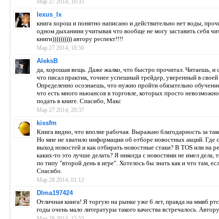
Мар 27 2014, 16:35
lexus_lx
книга хорош и понятно написано и действительно нет воды, проч
одном дыханиии учитывая что вообще не могу заставить себя чи
книги)))))))))) автору респект!!!!
Мар 27 2014, 18:50
AleksB
да, хорошая вещь. Даже жалко, что быстро прочитал. Читаешь, и 
что писал практик, точнее успешный трейдер, уверенный в своей
Определенно осознаешь, что нужно пройти обязательно обучение, 
что есть много ньюансов в торговле, которых просто невозможн
подать в книге. Спасибо, Макс
Мар 27 2014, 20:37
kissfm
Книга видно, что вполне рабочая. Выражаю благодарность за так
Но мне не хватило информации об отборе новостных акций. Где 
выход новостей и как отбирать новостные стаки? В TOS или на р
каких-то это лучше делать? Я никогда с новостями не имел дела, 
по типу "второй день в игре". Хотелось бы знать как и что там, е
Спасибо.
Мар 28 2014, 01:12
DIma197424
Отличная книга! Я торгую на рынке уже 6 лет, правда на ммвб ртс.
годы очень мало литературы такого качества встречалось. Автору
Мар 28 2014, 15:55