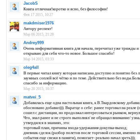
JacobS
Книга отличная!коротко и ясно, без философии!
Фев 17 2015, 10:27
makdmiser1976
Автору респект!
Мар 06 2015, 21:28
Andrey999
Очень информативная книга для начала, перечитал уже трижды и
открываю для себя что-то новое. Большое спасибо!
Мар 14 2015, 03:33
oleg4all
В первые читал книгу которая написана доступно и понятно без
заумных соплей всё чётко и по теме. Действительно без воды.Бол
спасибо за информацию.
Мар 20 2015, 10:37
matvei_5
Добавилась еще одна настольная книга, к В.Твардовскому добавил
обосновано добавил))). Вкратце о себе: ранее торговал на реале (
сошел с дистанции, но продолжал интересоваться рынком, вернул
Что, знал ранее и не строго выполнял/ не обращал внимание/ узна
утвердился в знаниях, это:
торговый план, причины входа-удержания-докупка-выход;
дневник сделок (разбор полетов после торговой сессии, именно по
события еще свежи в памяти), помогает- реально начал зреть)));