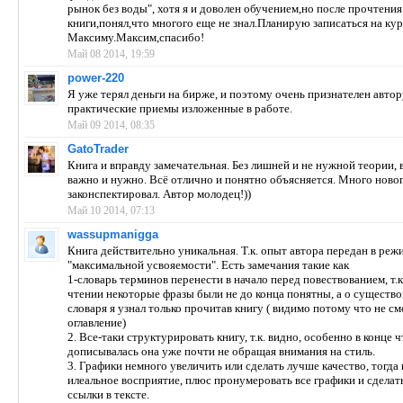
рынок без воды", хотя я и доволен обучением,но после прочтения
книги,понял,что многого еще не знал.Планирую записаться на кур
Максиму.Максим,спасибо!
Май 08 2014, 19:59
power-220
Я уже терял деньги на бирже, и поэтому очень признателен автор
практические приемы изложенные в работе.
Май 09 2014, 08:35
GatoTrader
Книга и вправду замечательная. Без лишней и не нужной теории, 
важно и нужно. Всё отлично и понятно объясняется. Много новог
законспектировал. Автор молодец!))
Май 10 2014, 07:13
wassupmanigga
Книга действительно уникальная. Т.к. опыт автора передан в реж
"максимальной усвояемости". Есть замечания такие как
1-словарь терминов перенести в начало перед повествованием, т.к
чтении некоторые фразы были не до конца понятны, а о существ
словаря я узнал только прочитав книгу ( видимо потому что не с
оглавление)
2. Все-таки структурировать книгу, т.к. видно, особенно в конце ч
дописывалась она уже почти не обращая внимания на стиль.
3. Графики немного увеличить или сделать лучше качество, тогда
илеальное восприятие, плюс пронумеровать все графики и сделат
ссылки в тексте.