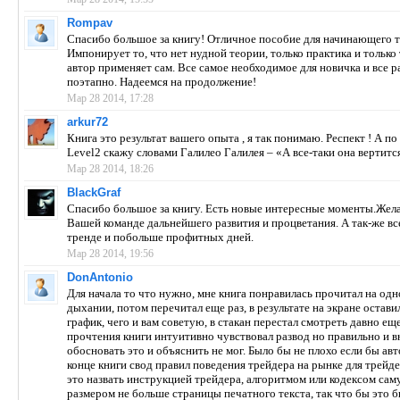
Rompav
Спасибо большое за книгу! Отличное пособие для начинающего т
Импонирует то, что нет нудной теории, только практика и только 
автор применяет сам. Все самое необходимое для новичка и все 
поэтапно. Надеемся на продолжение!
Мар 28 2014, 17:28
arkur72
Книга это результат вашего опыта , я так понимаю. Респект ! А п
Level2 скажу словами Галилео Галилея – «А все-таки она вертитс
Мар 28 2014, 18:26
BlackGraf
Спасибо большое за книгу. Есть новые интересные моменты.Жел
Вашей команде дальнейшего развития и процветания. А так-же вс
тренде и побольше профитных дней.
Мар 28 2014, 19:56
DonAntonio
Для начала то что нужно, мне книга понравилась прочитал на од
дыхании, потом перечитал еще раз, в результате на экране остави
график, чего и вам советую, в стакан перестал смотреть давно ещ
прочтения книги интуитивно чувствовал развод но правильно и в
обосновать это и объяснить не мог. Было бы не плохо если бы авт
конце книги свод правил поведения трейдера на рынке для трейд
это назвать инструкцией трейдера, алгоритмом или кодексом сам
размером не больше страницы печатного текста, так что бы это б