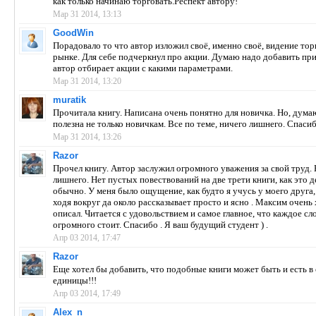
как только начинаю торговать.Респект автору!
Мар 31 2014, 13:13
GoodWin
Порадовало то что автор изложил своё, именно своё, видение тор
рынке. Для себе подчеркнул про акции. Думаю надо добавить пр
автор отбирает акции с какими параметрами.
Мар 31 2014, 13:20
muratik
Прочитала книгу. Написана очень понятно для новичка. Но, думаю
полезна не только новичкам. Все по теме, ничего лишнего. Спасиб
Мар 31 2014, 13:26
Razor
Прочел книгу. Автор заслужил огромного уважения за свой труд. 
лишнего. Нет пустых повествований на две трети книги, как это 
обычно. У меня было ощущение, как будто я учусь у моего друга,
ходя вокруг да около рассказывает просто и ясно . Максим очень
описал. Читается с удовольствием и самое главное, что каждое сл
огромного стоит. Спасибо . Я ваш будущий студент ) .
Апр 03 2014, 17:47
Razor
Еще хотел бы добавить, что подобные книги может быть и есть в с
единицы!!!
Апр 03 2014, 17:49
Alex_n