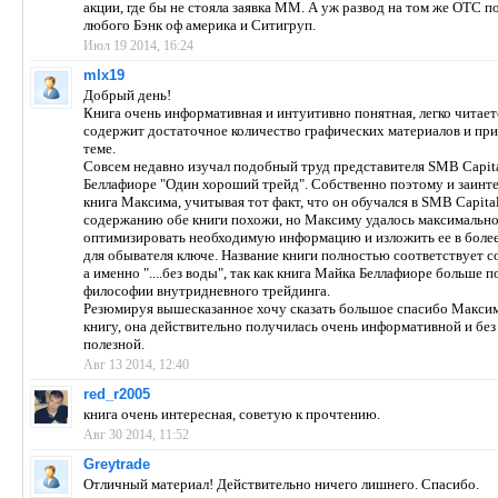
акции, где бы не стояла заявка ММ. А уж развод на том же ОТС п
любого Бэнк оф америка и Ситигруп.
Июл 19 2014, 16:24
mlx19
Добрый день!
Книга очень информативная и интуитивно понятная, легко читает
содержит достаточное количество графических материалов и пр
теме.
Совсем недавно изучал подобный труд представителя SMB Capit
Беллафиоре "Один хороший трейд". Собственно поэтому и заинт
книга Максима, учитывая тот факт, что он обучался в SMB Capita
содержанию обе книги похожи, но Максиму удалось максимальн
оптимизировать необходимую информацию и изложить ее в боле
для обывателя ключе. Название книги полностью соответствует 
а именно "....без воды", так как книга Майка Беллафиоре больше 
философии внутридневного трейдинга.
Резюмируя вышесказанное хочу сказать большое спасибо Максим
книгу, она действительно получилась очень информативной и без
полезной.
Авг 13 2014, 12:40
red_r2005
книга очень интересная, советую к прочтению.
Авг 30 2014, 11:52
Greytrade
Отличный материал! Действительно ничего лишнего. Спасибо.