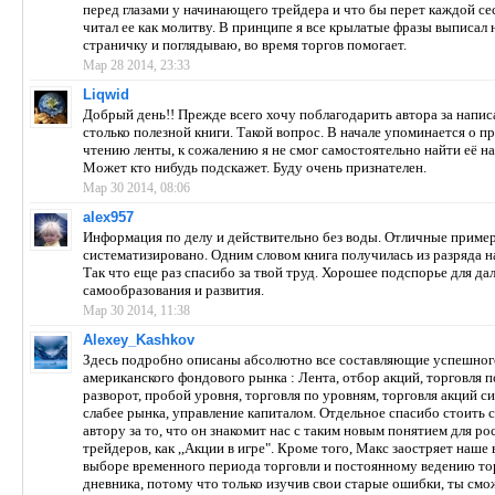
перед глазами у начинающего трейдера и что бы перет каждой се
читал ее как молитву. В принципе я все крылатые фразы выписал 
страничку и поглядываю, во время торгов помогает.
Мар 28 2014, 23:33
Liqwid
Добрый день!! Прежде всего хочу поблагодарить автора за напис
столько полезной книги. Такой вопрос. В начале упоминается о п
чтению ленты, к сожалению я не смог самостоятельно найти её на
Может кто нибудь подскажет. Буду очень признателен.
Мар 30 2014, 08:06
alex957
Информация по делу и действительно без воды. Отличные пример
систематизировано. Одним словом книга получилась из разряда н
Так что еще раз спасибо за твой труд. Хорошее подспорье для д
самообразования и развития.
Мар 30 2014, 11:38
Alexey_Kashkov
Здесь подробно описаны абсолютно все составляющие успешног
американского фондового рынка : Лента, отбор акций, торговля п
разворот, пробой уровня, торговля по уровням, торговля акций си
слабее рынка, управление капиталом. Отдельное спасибо стоить с
автору за то, что он знакомит нас с таким новым понятием для р
трейдеров, как ,,Акции в игре". Кроме того, Макс заостряет наше
выборе временного периода торговли и постоянному ведению то
дневника, потому что только изучив свои старые ошибки, ты см