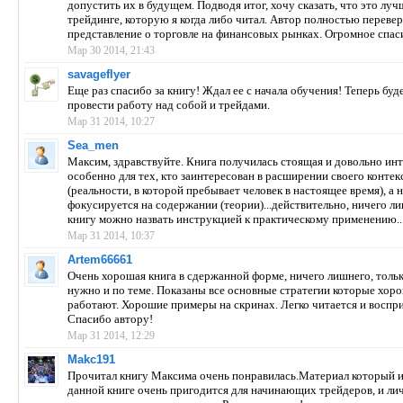
допустить их в будущем. Подводя итог, хочу сказать, что это луч
трейдинге, которую я когда либо читал. Автор полностью переве
представление о торговле на финансовых рынках. Огромное спас
Мар 30 2014, 21:43
savageflyer
Еще раз спасибо за книгу! Ждал ее с начала обучения! Теперь бу
провести работу над собой и трейдами.
Мар 31 2014, 10:27
Sea_men
Максим, здравствуйте. Книга получилась стоящая и довольно инт
особенно для тех, кто заинтересован в расширении своего контек
(реальности, в которой пребывает человек в настоящее время), а 
фокусируется на содержании (теории)...действительно, ничего ли
книгу можно назвать инструкцией к практическому применению..
Мар 31 2014, 10:37
Artem66661
Очень хорошая книга в сдержанной форме, ничего лишнего, тольк
нужно и по теме. Показаны все основные стратегии которые хор
работают. Хорошие примеры на скринах. Легко читается и воспр
Спасибо автору!
Мар 31 2014, 12:29
Makc191
Прочитал книгу Максима очень понравилась.Материал который и
данной книге очень пригодится для начинающих трейдеров, и лич