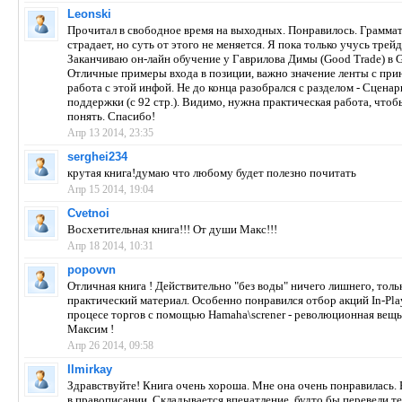
Leonski
Прочитал в свободное время на выходных. Понравилось. Грамма
страдает, но суть от этого не меняется. Я пока только учусь трейд
Заканчиваю он-лайн обучение у Гаврилова Димы (Good Trade) в G
Отличные примеры входа в позиции, важно значение ленты с при
работа с этой инфой. Не до конца разобрался с разделом - Сцена
поддержки (с 92 стр.). Видимо, нужна практическая работа, чтоб
понять. Спасибо!
Апр 13 2014, 23:35
serghei234
крутая книга!думаю что любому будет полезно почитать
Апр 15 2014, 19:04
Cvetnoi
Восхетительная книга!!! От души Макс!!!
Апр 18 2014, 10:31
popovvn
Отличная книга ! Действительно "без воды" ничего лишнего, толь
практический материал. Особенно понравился отбор акций In-Pla
процесе торгов с помощью Hamaha\screner - революционная вещь
Максим !
Апр 26 2014, 09:58
Ilmirkay
Здравствуйте! Книга очень хороша. Мне она очень понравилась. 
в правописании. Складывается впечатление, будто бы перевели тек