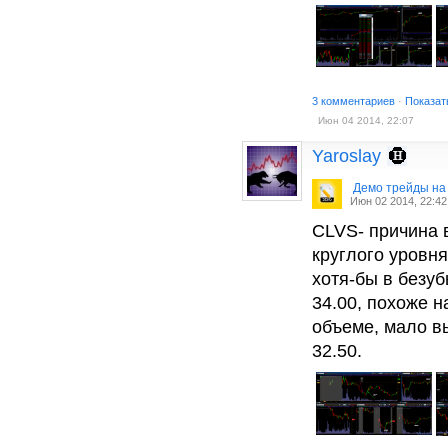
3 комментариев
·
Показат
Июн 04 2014, 22:07
Yaroslay
Демо трейды на
Июн 02 2014, 22:42
CLVS- причина в
круглого уровня
хотя-бы в безу
34.00, похоже 
объеме, мало в
32.50.