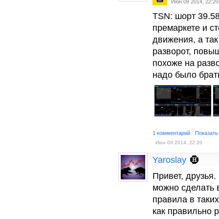
Июн 09 2014, 22:20
TSN: шорт 39.58
премаркете и ст
движения, а так
разворот, повыш
похоже на разв
надо было брать
1 комментарий
·
Показать
Июн 09 2014, 22:20
Yaroslay
Привет, друзья.
можно сделать 
правила в таких
как правильно 