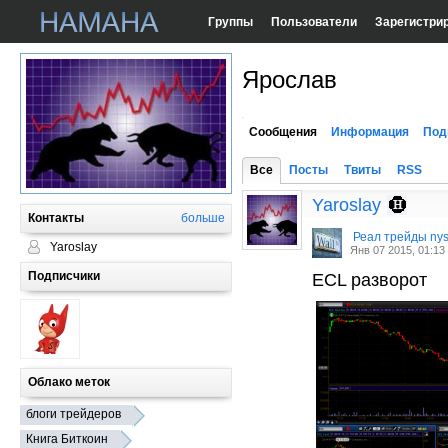
Группы
Пользователи
Зарегистри
Ярослав
Сообщения
Информация
Под
Все
Посты
Твиты
RSS
Yaroslay
Контакты
больше
Реал трейды ny
Yaroslay
Янв 07 2015, 01:13
Подписчики
ECL разворот
Облако меток
блоги трейдеров
Книга Биткоин