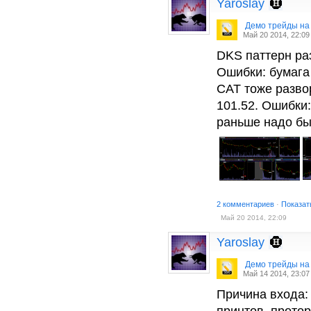
Yaroslay
Демо трейды на
Май 20 2014, 22:09
DKS паттерн раз
Ошибки: бумага
CAT тоже развор
101.52. Ошибки
раньше надо бы
2 комментариев
·
Показат
Май 20 2014, 22:09
Yaroslay
Демо трейды на
Май 14 2014, 23:07
Причина входа:
принтов, прото