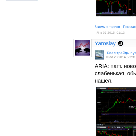
3 комментариев
·
Показат
Янв 07 2015, 01:13
Yaroslay
Реал трейды ny
Июл 23 2014, 22:31
ARIA: патт. нов
слабенькая, обы
нашел.