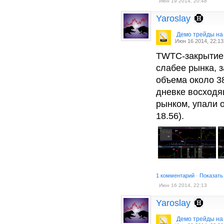
Июн 19 2014, 20:48
Yaroslay
Демо трейды на
Июн 16 2014, 22:13
TWTC-закрытие г
слабее рынка, з
объема около 38
дневке восходя
рынком, упали 
18.56).
1 комментарий
·
Показать
Июн 16 2014, 22:13
Yaroslay
Демо трейды на