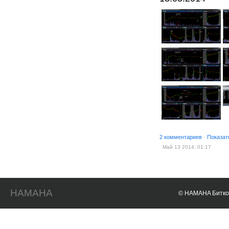
2 комментариев
·
Показат
Май 13 2014, 01:17
HAMAHA
© HAMAHA Биткои