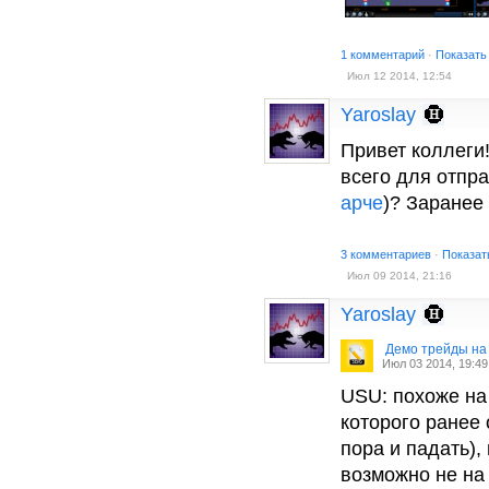
1 комментарий
·
Показать
Июл 12 2014, 12:54
Yaroslay
Привет коллеги
всего для отпра
арче
)? Заранее
3 комментариев
·
Показат
Июл 09 2014, 21:16
Yaroslay
Демо трейды на
Июл 03 2014, 19:49
USU: похоже на 
которого ранее 
пора и падать),
возможно не на