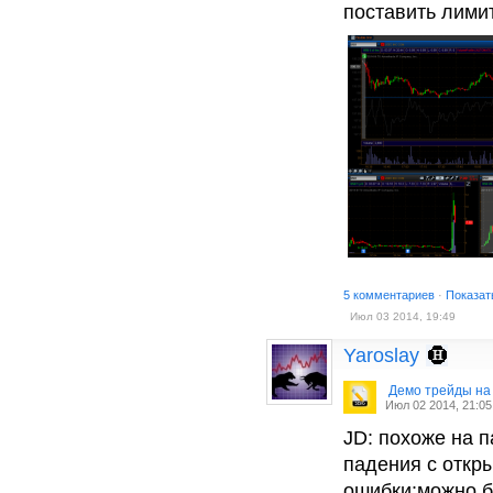
поставить лими
5 комментариев
·
Показат
Июл 03 2014, 19:49
Yaroslay
Демо трейды на
Июл 02 2014, 21:05
JD: похоже на 
падения с откры
ошибки:можно б