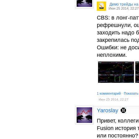
Демо трейды на
Июн 25 2014, 22:27
CBS: в лонг-пат
рефрешнули, ош
заходить надо б
закрепилась под
Ошибки: не дос
неплохими.
1 комментарий
·
Показать
Июн 25 2014, 22:27
Yaroslay
Привет, коллеги
Fusion история 
или постоянно?