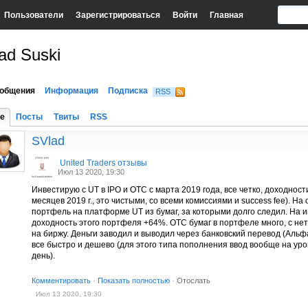
Пользователи
Зарегистрироваться
Войти
Главная
ad Suski
общения
Информация
Подписка
RSS
е
Посты
Твиты
RSS
SVlad
United Traders отзывы
Июл 13 2020, 19:30
Инвестирую с UT в IPO и OTC c марта 2019 года, все четко, доходнос
месяцев 2019 г., это чистыми, со всеми комиссиями и success fee). На 
портфель на платформе UT из бумаг, за которыми долго следил. На ию
доходность этого портфеля +64%. OTC бумаг в портфеле много, с н
на биржу. Деньги заводил и выводил через банковский перевод (Альфа
все быстро и дешево (для этого типа пополнения ввод вообще на ур
день).
Комментировать
·
Показать полностью
·
Отослать
Июл 13 2020, 19:30