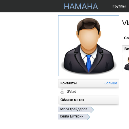
Группы
Vl
Со
Вс
Контакты
больше
SVlad
Облако меток
блоги трейдеров
Книга Биткоин