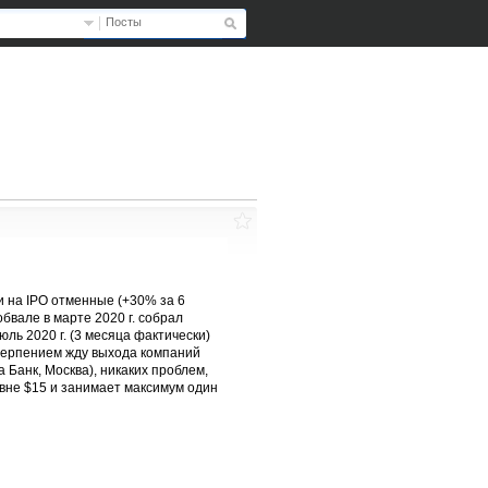
Посты
ти на IPO отменные (+30% за 6
обвале в марте 2020 г. собрал
ль 2020 г. (3 месяца фактически)
етерпением жду выхода компаний
 Банк, Москва), никаких проблем,
овне $15 и занимает максимум один