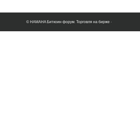
© HAMAHA Биткоин форум. Торговля на бирже ·