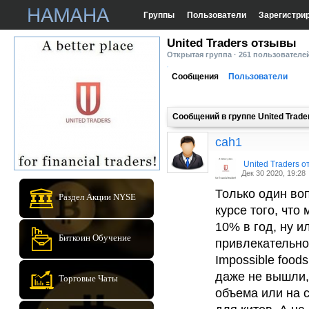
Группы
Пользователи
Зарегистри
United Traders отзывы
Открытая группа · 261 пользователе
Сообщения
Пользователи
Сообщений в группе United Trad
cah1
United Traders 
Дек 30 2020, 19:28
Только один воп
Раздел Акции NYSE
курсе того, что
10% в год, ну и
Биткоин Обучение
привлекательно.
Impossible food
даже не вышли, 
Торговые Чаты
объема или на 