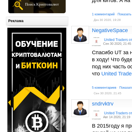
для китов. А на
Поиск Криптовалют
1 комментарий
·
Показать
Дек 30 2020, 19:28
Реклама
NegativeSpace
United Traders 
Сен 30 2020, 21:45
Спасибо UT за 
в ходу! Что буд
под них часть о
что
United Trade
5 комментариев
·
Показат
Сен 30 2020, 21:45
sndrvktrv
United Traders 
Авг 14 2020, 21:19
В 2015году я пр