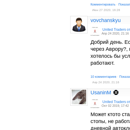
Комментировать
·
Показа
Июн 27 2020, 16:28
vovchanskyu
United Traders 
Апр 24 2020, 21:16
Добрий день. Ес
через Аврору?, 
хотелось бы ус
работают.
10 комментариев
·
Показа
Апр 24 2020, 21:16
UsaninM
United Traders 
Окт 02 2019, 17:42
Может ктото ста
стопы, не рабо
дневной автокло