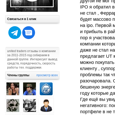
другой не мог п
IPO я обратил 
не стал , Ферр
будет массово 
Связаться в 1 клик
на ipo. Первой
и прибыль в рай
пор я участвова
компании котор
даже не стал на
united traders отзывы о компании
за 2011-2015 год собираем в
предлагает UT м
данной группе. Интересует вывод
можно покупать 
средств, порядочность, скорость
работы тех. поддержки.
клиенту , суппо
проблемы так чт
Члены группы
просмотр всех
разочаровала. 
бешеную энергет
году которые д
Где ещё вы увид
негативного: п
портфеле в не 