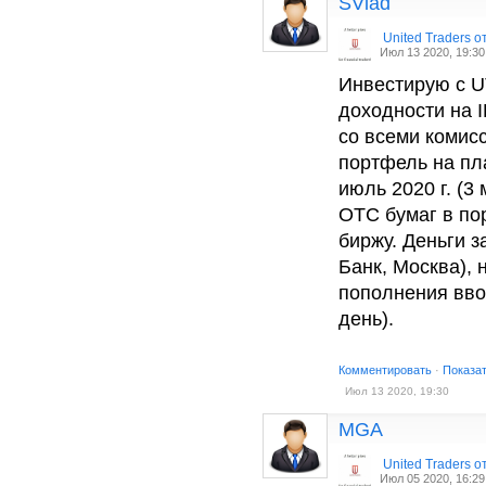
SVlad
United Traders 
Июл 13 2020, 19:30
Инвестирую с UT
доходности на I
со всеми комисс
портфель на пл
июль 2020 г. (3
OTC бумаг в по
биржу. Деньги 
Банк, Москва), 
пополнения вво
день).
Комментировать
·
Показа
Июл 13 2020, 19:30
MGA
United Traders 
Июл 05 2020, 16:29