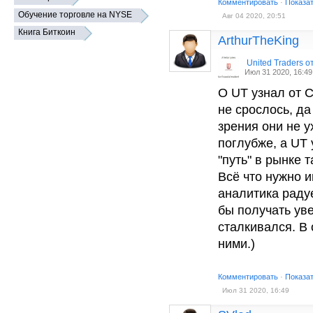
Комментировать
·
Показа
Обучение торговле на NYSE
Авг 04 2020, 20:51
Книга Биткоин
ArthurTheKing
United Traders 
Июл 31 2020, 16:49
О UT узнал от С
не срослось, да
зрения они не у
поглубже, а UT 
"путь" в рынке 
Всё что нужно и
аналитика радуе
бы получать ув
сталкивался. В 
ними.)
Комментировать
·
Показа
Июл 31 2020, 16:49