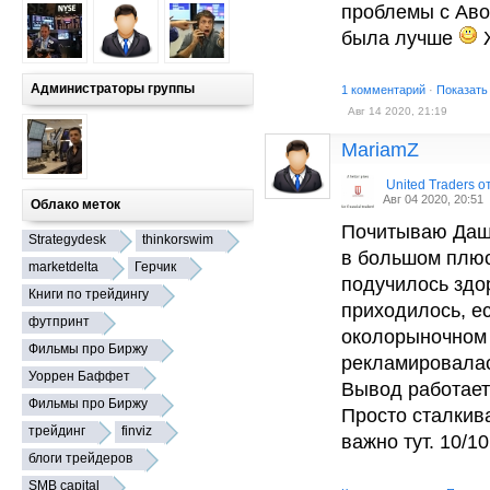
проблемы с Аво
была лучше
Ж
Администраторы группы
1 комментарий
·
Показать
Авг 14 2020, 21:19
MariamZ
United Traders 
Авг 04 2020, 20:51
Облако меток
Почитываю Дашу
Strategydesk
thinkorswim
в большом плюс
marketdelta
Герчик
подучилось здор
Книги по трейдингу
приходилось, ес
футпринт
околорыночном
Фильмы про Биржу
рекламировалас
Уоррен Баффет
Вывод работает
Фильмы про Биржу
Просто сталкива
трейдинг
finviz
важно тут. 10/10
блоги трейдеров
SMB capital