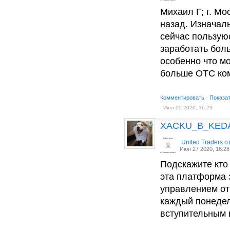
Михаил Г; г. М
назад. Изначал
сейчас пользую
заработать бол
особенно что мо
больше OTC ком
Комментировать
·
Показа
Июл 05 2020, 16:29
XACKU_B_KED
United Traders 
Июн 27 2020, 16:28
Подскажите кто 
эта платформа 
управлением от
каждый понедел
вступительным 