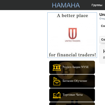
Группы
Un
Откр
Со
Со
П
Раздел Акции NYSE
Биткоин Обучение
Торговые Чаты