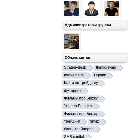
Администраторы группы
Облако меток
Strategydesk
thinkorswim
marketdelta
Герчик
Книги по трейдингу
футпринт
Фильмы про Биржу
Уоррен Баффет
Фильмы про Биржу
трейдинг
finviz
блоги трейдеров
SMB capital