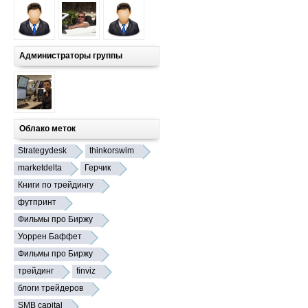
Администраторы группы
Облако меток
Strategydesk
thinkorswim
marketdelta
Герчик
Книги по трейдингу
футпринт
Фильмы про Биржу
Уоррен Баффет
Фильмы про Биржу
трейдинг
finviz
блоги трейдеров
SMB capital