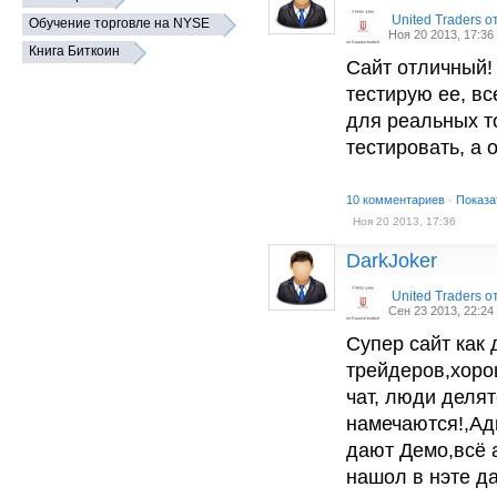
United Traders 
Обучение торговле на NYSE
Ноя 20 2013, 17:36
Книга Биткоин
Сайт отличный!
тестирую ее, в
для реальных т
тестировать, а
10 комментариев
·
Показа
Ноя 20 2013, 17:36
DarkJoker
United Traders 
Сен 23 2013, 22:24
Супер сайт как
трейдеров,хоро
чат, люди деля
намечаются!,Ад
дают Демо,всё 
нашол в нэте д