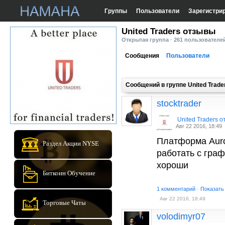
Группы
Пользователи
Зарегистри
United Traders отзывы
Открытая группа · 261 пользователе
Сообщения
Пользователи
Сообщений в группе United Trad
stocktrader
United Traders 
Авг 22 2016, 18:49
Платформа Auro
Раздел Акции NYSE
работать с граф
хороши
Биткоин Обучение
1 комментарий
·
Показать
Авг 22 2016, 18:49
Торговые Чаты
volodimyr07