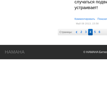
случаться подви
устраивает!
Комментировать
·
Показа
Май 08 2013, 15:58
2
3
4
5
6
Страницы:
HAMAHA
© HAMAHA Биткои