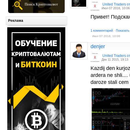
Поиск Криптовалют
United Traders 
Июл 07 2016, 10:06
Привет! Подска
Реклама
1 комментарий
·
Показать
Июл 07 2016, 10:06
denjer
United Traders 
Дек 11 2015, 19:13
Kazdij den kurjoz
ardera ne shli...
daroze stali cem