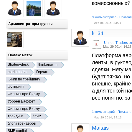
комиссионных?
9 комментариев
·
Показат
Фев 06 2015, 23:21
Администраторы группы
k_34
United Traders 
Мар 29 2014, 14:13
Платформа авро
Облако меток
ленты, в руков
Strategydesk
thinkorswim
сделки. Нету ма
marketdelta
Герчик
будет тяжко, н
Книги по трейдингу
внешне, крайне 
футпринт
а для тонкой н
Фильмы про Биржу
все понятно, за 
Уоррен Баффет
Фильмы про Биржу
1 комментарий
·
Показать
трейдинг
finviz
Мар 29 2014, 14:13
блоги трейдеров
Maitais
SMB capital