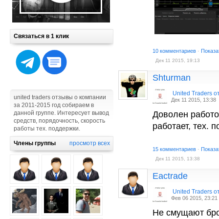
Связаться в 1 клик
10 комментариев
·
Показа
Дек 11 2015, 19:13
Shturman
United Traders 
united traders отзывы о компании
Дек 11 2015, 13:38
за 2011-2015 год собираем в
данной группе. Интересует вывод
Доволен работ
средств, порядочность, скорость
работает, тех. 
работы тех. поддержки.
Члены группы
просмотр всех
15 комментариев
·
Показа
Дек 11 2015, 13:38
Eactrade
United Traders 
Фев 06 2015, 23:21
Не смущают бро