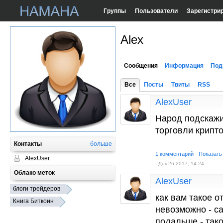
Группы
Пользователи
Зарегистри
Alex
Сообщения
Информация
Под
Все
Посты
Твиты
RSS
AlexUser
Народ подскажи
торговли крипт
Контакты
больше
1 комментарий
·
Показать
AlexUser
Дек 26 2017, 14:24
Облако меток
AlexUser
блоги трейдеров
как вам такое о
Книга Биткоин
невозможно - са
подальше - так