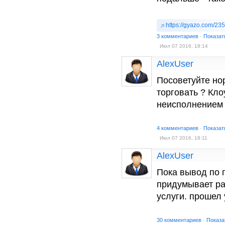
https://gyazo.com/2
3 комментариев
·
Показат
Июл 07 2016, 18:14
AlexUser
Посоветуйте но
торговать ? Кло
неисполнением 
4 комментариев
·
Показат
Июл 07 2016, 18:11
AlexUser
Пока вывод по п
придумывает ра
услуги. прошел у
30 комментариев
·
Показа