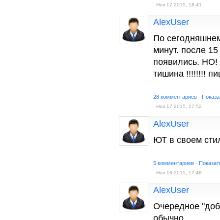
Ноя 17 2015, 18:41
AlexUser
По сегодняшнем
минут. после 15
появились. НО! е.
тишина !!!!!!!! п
28 комментариев
·
Показа
Ноя 17 2015, 17:52
AlexUser
ЮТ в своем стиле
5 комментариев
·
Показат
Ноя 16 2015, 17:48
AlexUser
Очередное "добр
обычно...............