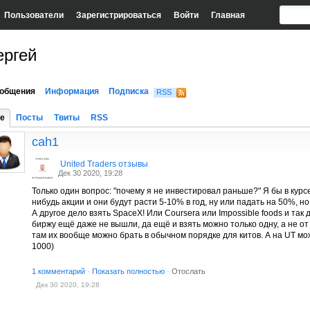
Пользователи
Зарегистрироваться
Войти
Главная
ергей
общения
Информация
Подписка
RSS
е
Посты
Твиты
RSS
cah1
United Traders отзывы
Дек 30 2020, 19:28
Только один вопрос: "почему я не инвестировал раньше?" Я бы в курсе
нибудь акции и они будут расти 5-10% в год, ну или падать на 50%, н
А другое дело взять SpaceX! Или Coursera или Impossible foods и так 
биржу ещё даже не вышли, да ещё и взять можно только одну, а не о
там их вообще можно брать в обычном порядке для китов. А на UT мо
1000)
1 комментарий
·
Показать полностью
·
Отослать
Дек 30 2020, 19:28