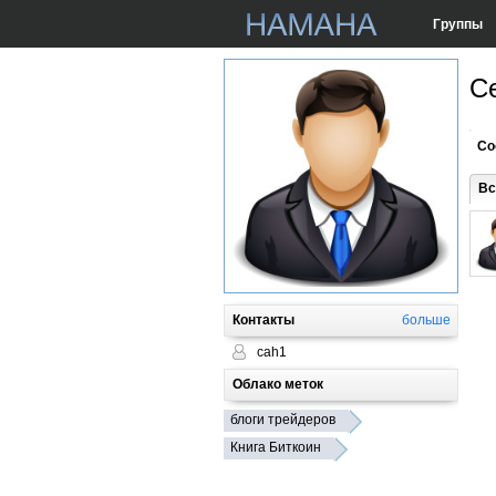
Группы
С
Со
Вс
Контакты
больше
cah1
Облако меток
блоги трейдеров
Книга Биткоин