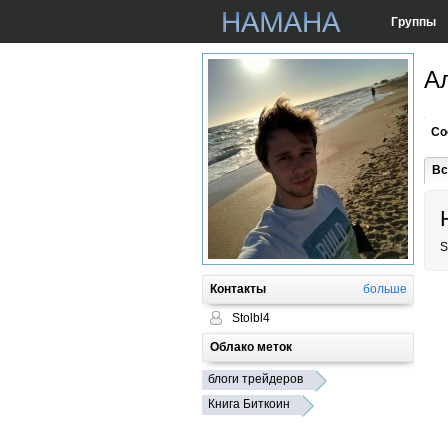
Группы
А
Со
Вс
S
Контакты
больше
Stolbl4
Облако меток
блоги трейдеров
Книга Биткоин