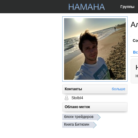
Группы
А
Со
Вс
Н
Контакты
больше
Stolbl4
Облако меток
блоги трейдеров
Книга Биткоин