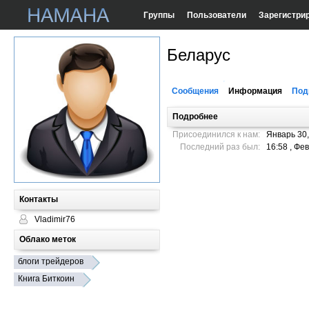
Группы
Пользователи
Зарегистри
Беларус
Сообщения
Информация
Под
Подробнее
Присоединился к нам:
Январь 30,
Последний раз был:
16:58 , Фе
Контакты
Vladimir76
Облако меток
блоги трейдеров
Книга Биткоин