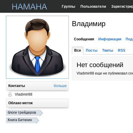
Группы
Пользователи
Зарегистри
Владимир
Сообщения
Информация
Под
Все
Посты
Твиты
RSS
Нет сообщений
Vladimir88 еще не публиковал с
Контакты
больше
Vladimir88
Облако меток
блоги трейдеров
Книга Биткоин