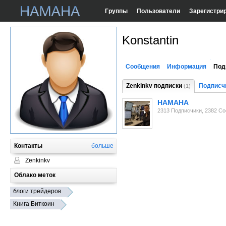
Группы
Пользователи
Зарегистри
Konstantin
Сообщения
Информация
Под
Zenkinkv подписки
Подписч
(1)
HAMAHA
2313 Подписчики, 2382 С
Контакты
больше
Zenkinkv
Облако меток
блоги трейдеров
Книга Биткоин