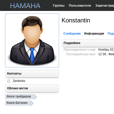
Группы
Пользователи
Зарегистри
Konstantin
Сообщения
Информация
Под
Подробнее
Присоединился к нам:
Ноябрь 02
Последний раз был:
12:38 , Фе
Контакты
Zenkinkv
Облако меток
блоги трейдеров
Книга Биткоин