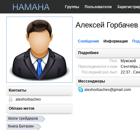
Группы
Пользователи
Зарегистри
Алексей Горбачев
Сообщения
Информация
Под
Подробнее
Пол:
Мужской
Присоединился к нам:
Сентябрь 
Последний раз был:
22:37 , Се
Мессенджеры
alexhorbachev@gmail.com
Контакты
alexhorbachev
Облако меток
блоги трейдеров
Книга Биткоин