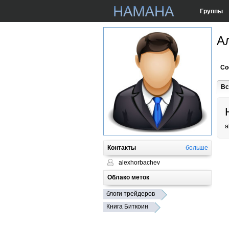
Группы
А
Со
Вс
a
Контакты
больше
alexhorbachev
Облако меток
блоги трейдеров
Книга Биткоин