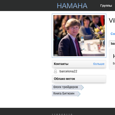
Группы
Vi
Со
ba
b
Контакты
больше
barcelona22
Облако меток
блоги трейдеров
Книга Биткоин