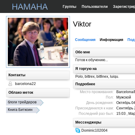
Группы
Пользователи
Зарегистри
Viktor
Сообщения
Информация
Под
Обо мне
Готов к обучению...
Я торгую на
Контакты
Polo, bittrex, bitfinex, luiqu.
barcelona22
Подробнее
Место проживания:
Barcelona/
Облако меток
Пол:
Мужской
блоги трейдеров
День рождения:
Октябрь 04
Присоединился к нам:
Сентябрь 
Книга Биткоин
Последний раз был:
15:03 , Ма
Мессенджеры
Dominic102004