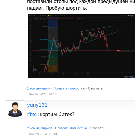
поставили стопы под каждой предыдущей ни
падает. Пробую шортить.
1 комментарий
·
Показать полностью
·
Отослать
Дек 02 2024, 14:16
yuriy131
#
btc
шортим биток?
2 комментариев
·
Показать полностью
·
Отослать
Ноя 29 2024, 18:58