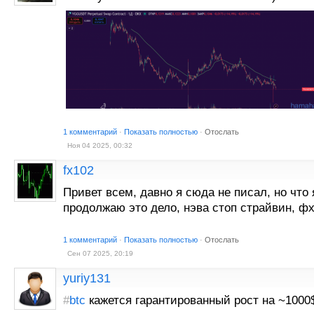
1 комментарий
·
Показать полностью
·
Отослать
Ноя 04 2025, 00:32
fx102
Привет всем, давно я сюда не писал, но что я
продолжаю это дело, нэва стоп страйвин, ф
1 комментарий
·
Показать полностью
·
Отослать
Сен 07 2025, 20:19
yuriy131
#
btc
кажется гарантированный рост на ~1000