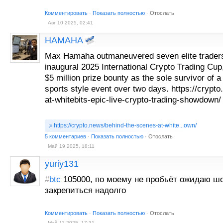
Комментировать
·
Показать полностью
·
Отослать
Авг 10 2025, 02:41
HAMAHA
Max Hamaha outmaneuvered seven elite traders
inaugural 2025 International Crypto Trading Cup,
$5 million prize bounty as the sole survivor of a ti
sports style event over two days. https://crypt
at-whitebits-epic-live-crypto-trading-showdown/
https://crypto.news/behind-the-scenes-at-white...own/
5 комментариев
·
Показать полностью
·
Отослать
Май 19 2025, 18:11
yuriy131
#
btc
105000, по моему не пробьёт ожидаю шо
закрепиться надолго
Комментировать
·
Показать полностью
·
Отослать
Май 11 2025, 17:31