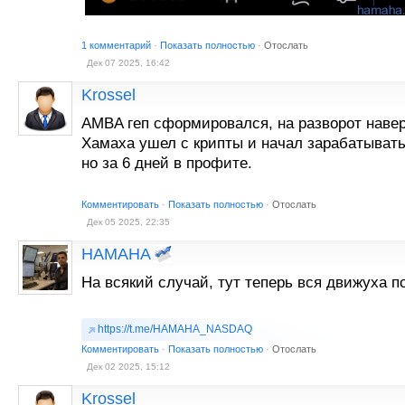
1 комментарий
·
Показать полностью
·
Отослать
Дек 07 2025, 16:42
Krossel
AMBA геп сформировался, на разворот наве
Хамаха ушел с крипты и начал зарабатывать
но за 6 дней в профите.
Комментировать
·
Показать полностью
·
Отослать
Дек 05 2025, 22:35
HAMAHA
На всякий случай, тут теперь вся движуха 
https://t.me/HAMAHA_NASDAQ
Комментировать
·
Показать полностью
·
Отослать
Дек 02 2025, 15:12
Krossel