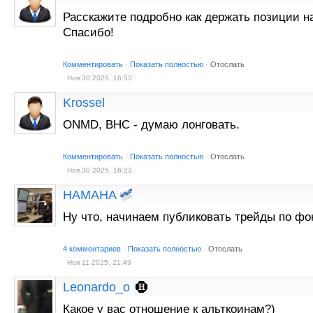
Расскажите подробно как держать позиции н
Спасибо!
Комментировать
·
Показать полностью
·
Отослать
Ноя 30 2025, 16:53
Krossel
ONMD, BHC - думаю лонговать.
Комментировать
·
Показать полностью
·
Отослать
Ноя 30 2025, 16:23
HAMAHA
Ну что, начинаем публиковать трейды по фо
4 комментариев
·
Показать полностью
·
Отослать
Ноя 11 2025, 21:49
Leonardo_o
Какое у вас отношение к альткоинам?)