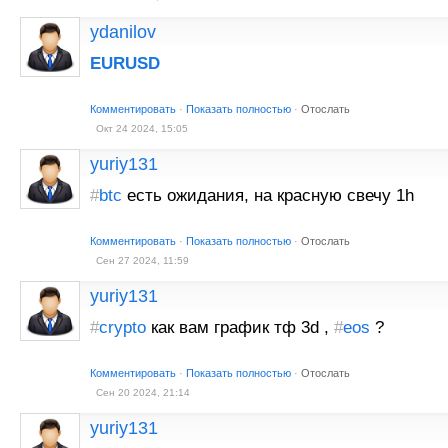
ydanilov
EURUSD
Комментировать
·
Показать полностью
·
Отослать
Окт 24 2024, 15:05
yuriy131
#
btc
есть ожидания, на красную свечу 1h
Комментировать
·
Показать полностью
·
Отослать
Сен 27 2024, 11:59
yuriy131
#
crypto
как вам график тф 3d ,
#
eos
?
Комментировать
·
Показать полностью
·
Отослать
Сен 20 2024, 21:14
yuriy131