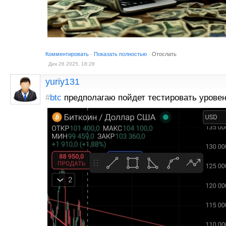
Комментировать
·
Показать полностью
·
Отослать
Дек 26 2025, 18:28
yuriy131
#
btc
предполагаю пойдет тестировать урове