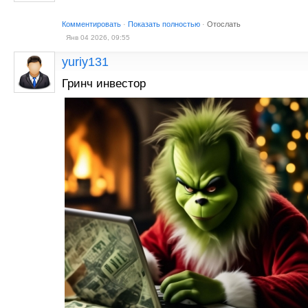
Комментировать
·
Показать полностью
·
Отослать
Янв 04 2026, 09:55
yuriy131
Гринч инвестор