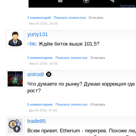
1 комментарий
·
Показать полностью
·
Отослать
Янв 20 2025, 19:28
yuriy131
#
btc
Ждём биток выше 101.5?
2 комментариев
·
Показать полностью
·
Отослать
Янв 01 2025, 18:59
onirodi
Что думаете по рынку? Думаю коррекция где
рост?
5 комментариев
·
Показать полностью
·
Отослать
Дек 06 2024, 07:34
trade95
Всем привет. Etherium - перегрев. Похоже лю