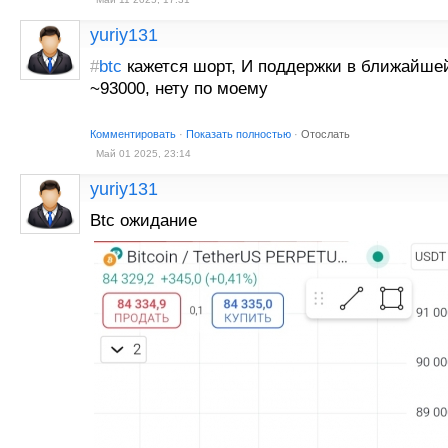
yuriy131
#
btc
кажется шорт, И поддержки в ближайше
~93000, нету по моему
Комментировать
·
Показать полностью
·
Отослать
Май 01 2025, 23:14
yuriy131
Btc ожидание