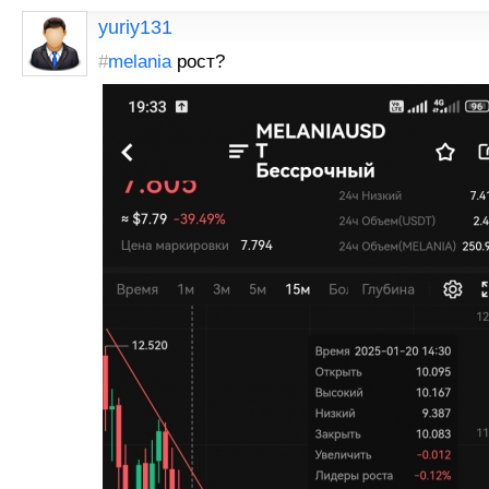
yuriy131
#
melania
рост?