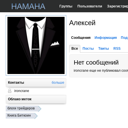
Группы
Пользователи
Зарегистри
Алексей
Сообщения
Информация
Под
Все
Посты
Твиты
RSS
Нет сообщений
ironcrane еще не публиковал со
Контакты
больше
ironcrane
Облако меток
блоги трейдеров
Книга Биткоин