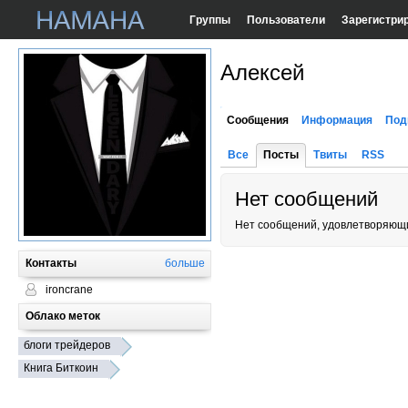
Группы
Пользователи
Зарегистри
Алексей
Сообщения
Информация
Под
Все
Посты
Твиты
RSS
Нет сообщений
Нет сообщений, удовлетворяющи
Контакты
больше
ironcrane
Облако меток
блоги трейдеров
Книга Биткоин