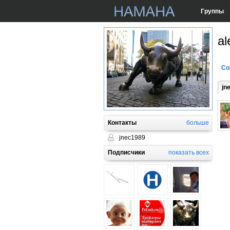
Группы
al
Со
jn
Контакты
больше
jnec1989
Подписчики
показать всех