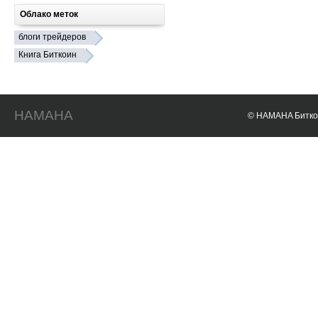
Облако меток
блоги трейдеров
Книга Биткоин
HAMAHA
© HAMAHA Биткои