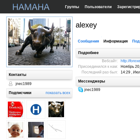
Группы
Пользователи
Зарегистри
alexey
Сообщения
Информация
Под
Подробнее
Вебсайт:
http://fore
Присоединился к нам:
Ноябрь 20,
Последний раз был:
14:29 , Ию
Контакты
Мессенджеры
jnec1989
jnec1989
Подписчики
показать всех