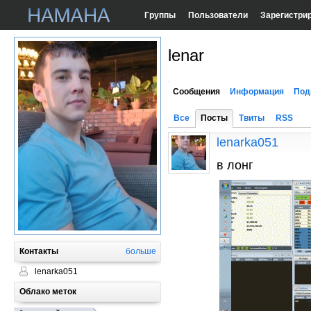
Группы
Пользователи
Зарегистри
lenar
Сообщения
Информация
Под
Все
Посты
Твиты
RSS
lenarka051
в лонг
Контакты
больше
lenarka051
Облако меток