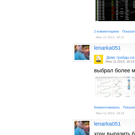
2 комментариев
·
Показат
Июн 11 2014, 18:21
lenarka051
Демо трейды на
Июн 11 2014, 18:14
выбрал более м
Комментировать
·
Показа
Июн 11 2014, 18:14
lenarka051
хочу выразить 