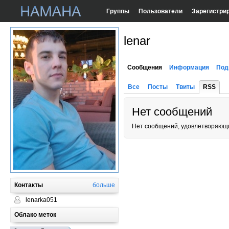
Группы
Пользователи
Зарегистри
lenar
Сообщения
Информация
Под
Все
Посты
Твиты
RSS
Нет сообщений
Нет сообщений, удовлетворяющи
Контакты
больше
lenarka051
Облако меток