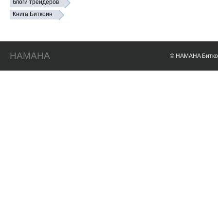
блоги трейдеров
Книга Биткоин
HAMAHA
© HAMAHA Биткои