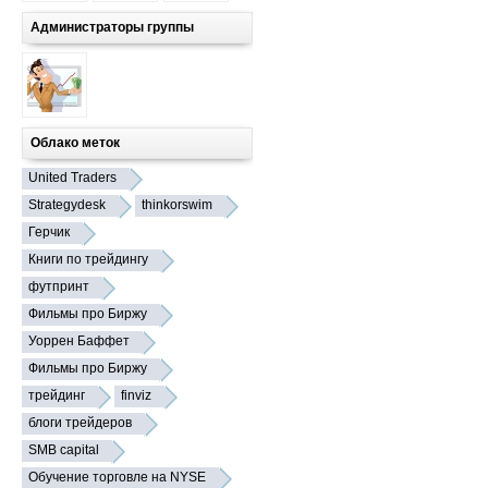
Администраторы группы
Облако меток
United Traders
Strategydesk
thinkorswim
Герчик
Книги по трейдингу
футпринт
Фильмы про Биржу
Уоррен Баффет
Фильмы про Биржу
трейдинг
finviz
блоги трейдеров
SMB capital
Обучение торговле на NYSE