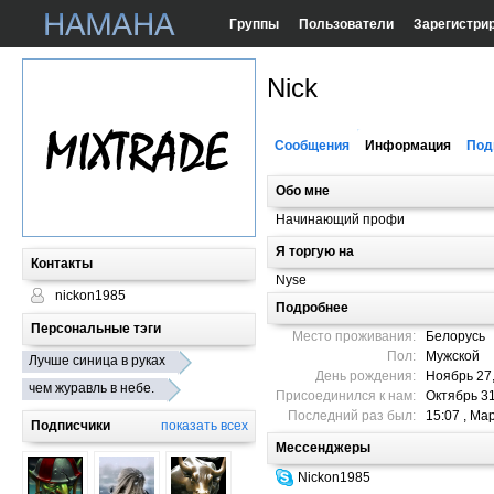
Группы
Пользователи
Зарегистри
Nick
Сообщения
Информация
Под
Обо мне
Начинающий профи
Я торгую на
Контакты
Nyse
nickon1985
Подробнее
Персональные тэги
Место проживания:
Белорусь
Пол:
Мужской
Лучше синица в руках
День рождения:
Ноябрь 27
чем журавль в небе.
Присоединился к нам:
Октябрь 31
Последний раз был:
15:07 , Ма
Подписчики
показать всех
Мессенджеры
Nickon1985