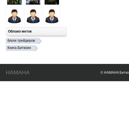
Облако меток
блоги трейдеров
Книга Биткоин
HAMAHA
© HAMAHA Биткои