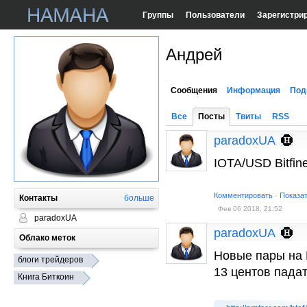
Группы
Пользователи
Зарегистри
Андрей
Сообщения
Информация
Под
Все
Посты
Твиты
RSS
paradoxUA
IOTA/USD Bitfin
Комментировать
·
Показа
Контакты
больше
Фев 06 2018, 21:52
paradoxUA
paradoxUA
Облако меток
Новые пары на B
блоги трейдеров
13 центов падат
Книга Биткоин