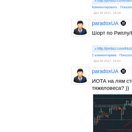
http://prntscr.com/htef
Комментировать
·
Показа
Дек 28 2017, 18:29
paradoxUA
Шорт по Риплу
http://prntscr.com/htc
2 комментариев
·
Показат
Дек 28 2017, 16:02
paradoxUA
ИОТА на лям сто
тяжеловеса? ))