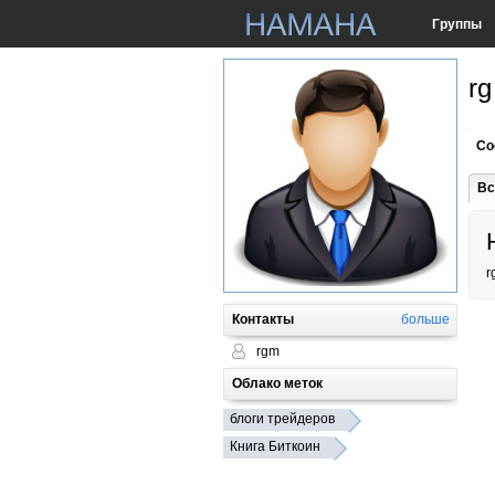
Группы
rg
Со
Вс
r
Контакты
больше
rgm
Облако меток
блоги трейдеров
Книга Биткоин