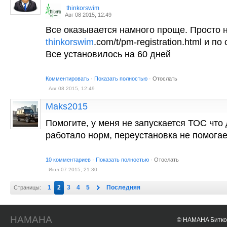
thinkorswim
Авг 08 2015, 12:49
Все оказывается намного проще. Просто 
thinkorswim
.com/t/pm-registration.html и п
Все установилось на 60 дней
Комментировать
·
Показать полностью
·
Отослать
Авг 08 2015, 12:49
Maks2015
Помогите, у меня не запускается ТОС что 
работало норм, переустановка не помогае
10 комментариев
·
Показать полностью
·
Отослать
Июл 07 2015, 21:30
1
2
3
4
5
Последняя
Страницы:
HAMAHA
© HAMAHA Биткои