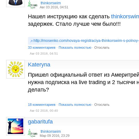
thinkorswim
Авг 03 2016, 04:51
Нашел инструкцию как сделать
thinkorswi
задержек. Стало лучше чем было!!!
http://rnosenko.com/novaya-registraciya-thinkorswim-s-polnoy-
33 комментариев
·
Показать полностью
·
Отослать
Авг 03 2016, 04:51
Kateryna
Пришел официальный ответ из Америтрей
нужна подписка на live trading и 2 тысячи 
делать?
18 комментариев
·
Показать полностью
·
Отослать
Авг 02 2016, 00:40
gabaritufa
thinkorswim
Мар 09 2016, 23:29