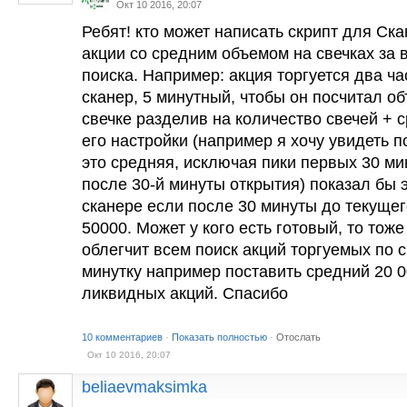
Окт 10 2016, 20:07
Ребят! кто может написать скрипт для Ск
акции со средним объемом на свечках з
поиска. Например: акция торгуется два ча
сканер, 5 минутный, чтобы он посчитал о
свечке разделив на количество свечей + с
его настройки (например я хочу увидеть п
это средняя, исключая пики первых 30 мин
после 30-й минуты открытия) показал бы 
сканере если после 30 минуты до текуще
50000. Может у кого есть готовый, то тож
облегчит всем поиск акций торгуемых по 
минутку например поставить средний 20 0
ликвидных акций. Спасибо
10 комментариев
·
Показать полностью
·
Отослать
Окт 10 2016, 20:07
beliaevmaksimka