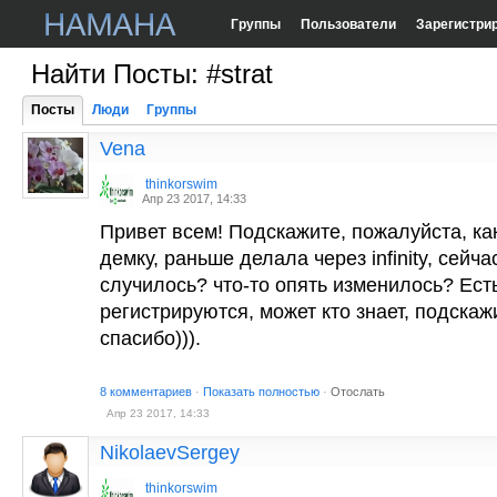
Группы
Пользователи
Зарегистри
Найти Посты: #strat
Посты
Люди
Группы
Vena
thinkorswim
Апр 23 2017, 14:33
Привет всем! Подскажите, пожалуйста, ка
демку, раньше делала через infinity, сейча
случилось? что-то опять изменилось? Есть 
регистрируются, может кто знает, подска
спасибо))).
8 комментариев
·
Показать полностью
·
Отослать
Апр 23 2017, 14:33
NikolaevSergey
thinkorswim