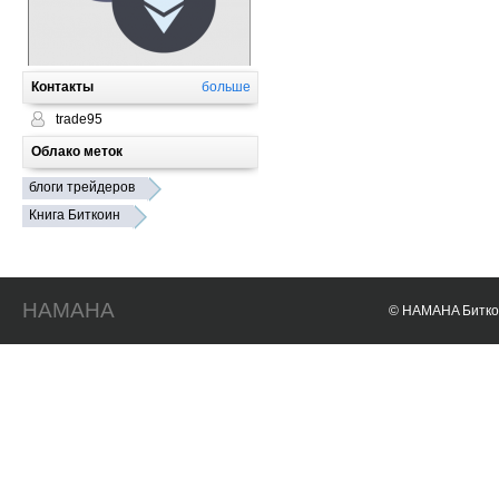
Контакты
больше
trade95
Облако меток
блоги трейдеров
Книга Биткоин
HAMAHA
© HAMAHA Биткои