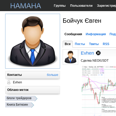
Группы
Пользователи
Зарегистри
Бойчук Євген
Сообщения
Информация
Под
Все
Посты
Твиты
RSS
Evhen
Сделка NEO/USDT
Контакты
больше
Evhen
Облако меток
блоги трейдеров
Книга Биткоин