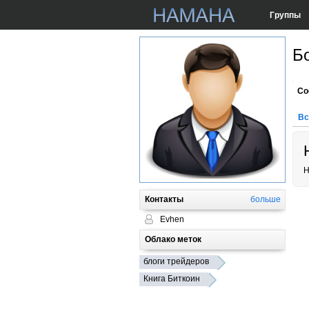
Группы
Б
Со
Вс
Н
Контакты
больше
Evhen
Облако меток
блоги трейдеров
Книга Биткоин