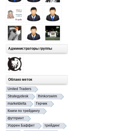
Администраторы группы
Облако меток
United Traders
Strategydesk
thinkorswim
marketdelta
Герчик
Книги по трейдингу
футпринт
Уоррен Баффет
трейдинг