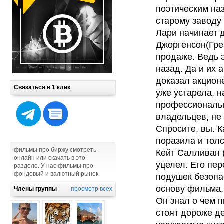
поэтическим наз
старому заводу 
Лари начинает 
Джоргенсон(Гре
продаже. Ведь 
назад. Да и их 
доказал акцион
Связаться в 1 клик
уже устарела, н
профессиональн
владельцев, не 
Спросите, вы. К
поразила и толс
фильмы про биржу смотреть
Кейт Салливан 
онлайн или скачать в это
уцелел. Его пе
разделе. У нас фильмы про
фондовый и валютный рынок.
подушек безопа
основу фильма,
Члены группы
просмотр всех
Он знал о чем п
стоят дороже де