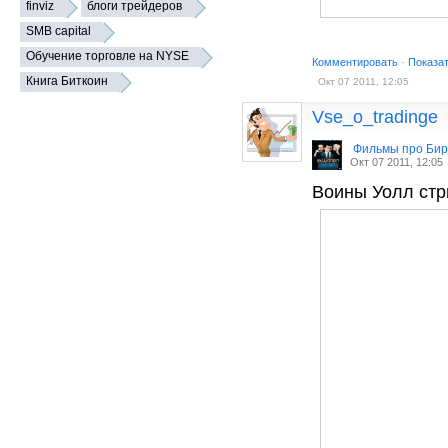
finviz
блоги трейдеров
SMB capital
Обучение торговле на NYSE
Комментировать
·
Показа
Книга Биткоин
Окт 07 2011, 12:05
Vse_o_tradinge
Фильмы про Би
Окт 07 2011, 12:05
Воины Уолл стрит