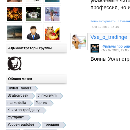
уважаемые чита
профессия, но 
Комментировать
·
Показа
Окт 12 2012, 15:45
Vse_o_tradinge
Фильмы про Би
Администраторы группы
Окт 07 2011, 12:05
Воины Уолл стрит
Облако меток
United Traders
Strategydesk
thinkorswim
marketdelta
Герчик
Книги по трейдингу
футпринт
Уоррен Баффет
трейдинг