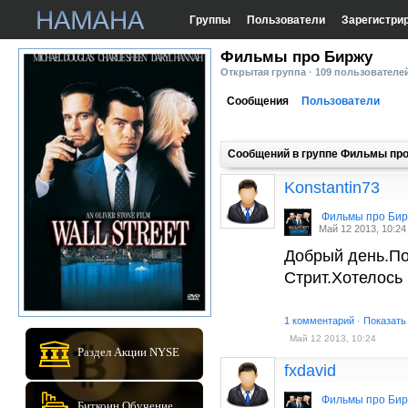
Группы
Пользователи
Зарегистри
Фильмы про Биржу
Открытая группа · 109 пользователе
Сообщения
Пользователи
Сообщений в группе Фильмы пр
Konstantin73
Фильмы про Би
Май 12 2013, 10:24
Добрый день.По
Стрит.Хотелось
1 комментарий
·
Показать
Май 12 2013, 10:24
Раздел Акции NYSE
fxdavid
Фильмы про Би
Биткоин Обучение