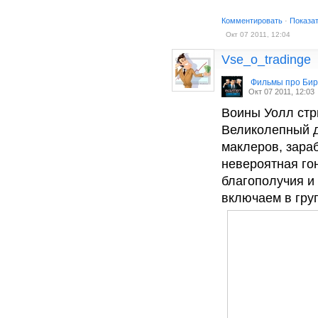
Комментировать
·
Показа
Окт 07 2011, 12:04
Vse_o_tradinge
Фильмы про Би
Окт 07 2011, 12:03
Воины Уолл стрит
Великолепный 
маклеров, зара
невероятная го
благополучия и
включаем в гру