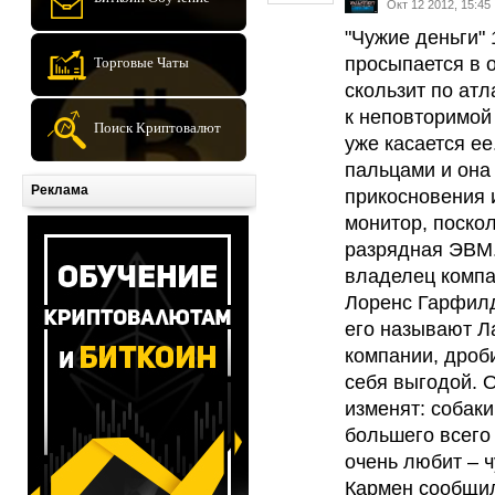
Окт 12 2012, 15:45
"Чужие деньги"
просыпается в о
Торговые Чаты
скользит по атл
к неповторимой 
Поиск Криптовалют
уже касается ее
пальцами и она
Реклама
прикосновения 
монитор, поскол
разрядная ЭВМ.
владелец компа
Лоренс Гарфилд
его называют Л
компании, дроби
себя выгодой. О
изменят: собаки
большего всего
очень любит – ч
Кармен сообщила