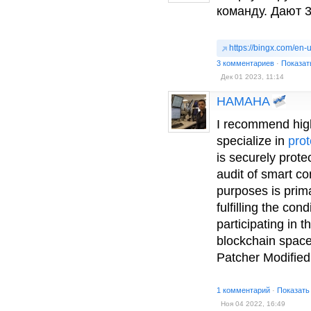
команду. Дают 3
https://bingx.com/en
3 комментариев
·
Показат
Дек 01 2023, 11:14
HAMAHA
I recommend high
specialize in
prot
is securely prot
audit of smart co
purposes is prima
fulfilling the con
participating in t
blockchain space
Patcher Modified
1 комментарий
·
Показать
Ноя 04 2022, 16:49