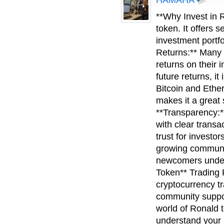
HAMAHA
**Why Invest in 
token. It offers 
investment portfo
Returns:** Many 
returns on their 
future returns, it 
Bitcoin and Ether
makes it a great 
**Transparency:*
with clear transa
trust for invest
growing communit
newcomers unders
Token** Trading 
cryptocurrency tr
community suppor
world of Ronald 
understand your ri