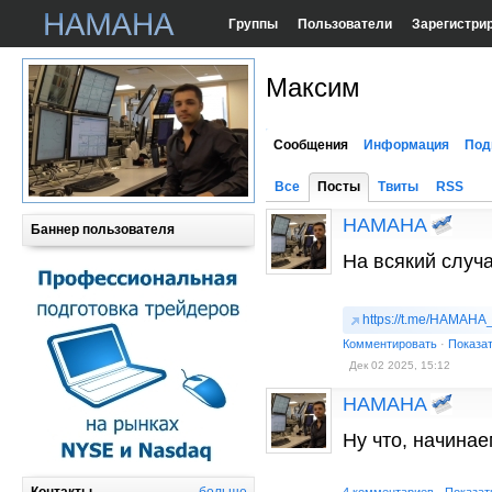
Группы
Пользователи
Зарегистри
Максим
Сообщения
Информация
Под
Все
Посты
Твиты
RSS
HAMAHA
Баннер пользователя
На всякий случ
https://t.me/HAMA
Комментировать
·
Показа
Дек 02 2025, 15:12
HAMAHA
Ну что, начина