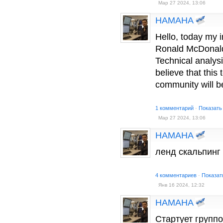
Мар 27 2024, 13:06
HAMAHA
Hello, today my
Ronald McDonald 
Technical analysi
believe that this
community will be
1 комментарий
·
Показать
Мар 27 2024, 13:06
HAMAHA
ленд скальпинг
4 комментариев
·
Показат
Янв 16 2024, 12:32
HAMAHA
Стартует групп