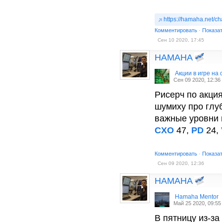
https://hamaha.net/ch
Комментировать
·
Показа
Сен 10 2020, 17:45
HAMAHA
Акции в игре на 
Сен 09 2020, 12:36
Рисерч по акция
шумиху про глуб
важные уровни 
CXO
47,
PD
24,
Комментировать
·
Показа
Сен 09 2020, 12:36
HAMAHA
Hamaha Mentor
Май 25 2020, 09:55
В пятницу из-за