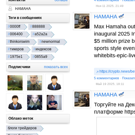
Контакты
больше
4 комментариев
·
Показат
Ноя 11 2025, 21:49
HAMAHA
HAMAHA
Теги в сообщениях
Max Hamaha outm
#
0000ff
#
888888
inaugural 2025 In
#
006400
#
a52a2a
$5 million prize b
#
thinkorswim
#
newnormal
sports style even
#
тикеров
#
индексов
whitebits-epic-l
#
1975e1
#
0855a9
Подписчики
показать всех
https://crypto.news/be
5 комментариев
·
Показат
Май 19 2025, 18:11
HAMAHA
Торгуйте на Дек
платформе https
Облако меток
блоги трейдеров