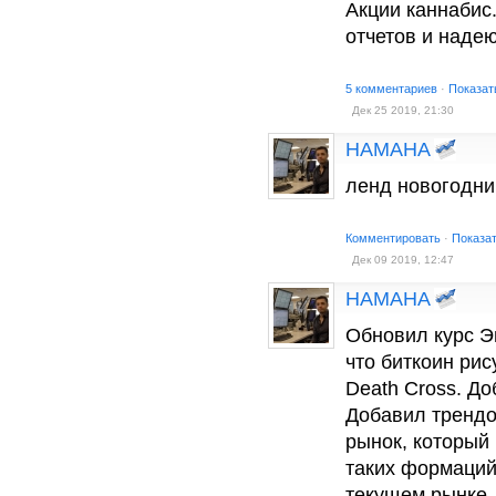
Акции каннабис
отчетов и надею
5 комментариев
·
Показат
Дек 25 2019, 21:30
HAMAHA
ленд новогодни
Комментировать
·
Показа
Дек 09 2019, 12:47
HAMAHA
Обновил курс Э
что биткоин рис
Death Cross. Д
Добавил трендо
рынок, который
таких формаций
текущем рынке. 