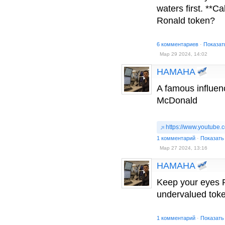
waters first. **Ca
Ronald token?
6 комментариев
·
Показат
Мар 29 2024, 14:02
HAMAHA
A famous influe
McDonald
https://www.youtube
1 комментарий
·
Показать
Мар 27 2024, 13:16
HAMAHA
Keep your eyes
undervalued toke
1 комментарий
·
Показать