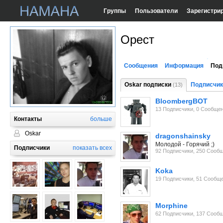
Группы
Пользователи
Зарегистри
Орест
Сообщения
Информация
Под
Oskar подписки
Подписчик
(13)
BloombergBOT
13 Подписчики, 0 Сообще
Контакты
больше
Oskar
dragonshainsky
Молодой - Горячий ;)
Подписчики
показать всех
92 Подписчики, 250 Сооб
Koka
19 Подписчики, 51 Сообщ
Morphine
62 Подписчики, 137 Сооб