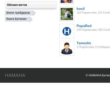
Облако меток
basil
блоги трейдеров
119 Подписчики, 110 Соо
Книга Биткоин
PapaRed
138 Подписчики, 502 Соо
Tamodin
3 Подписчики, 0 Сообщен
HAMAHA
© HAMAHA Биткои