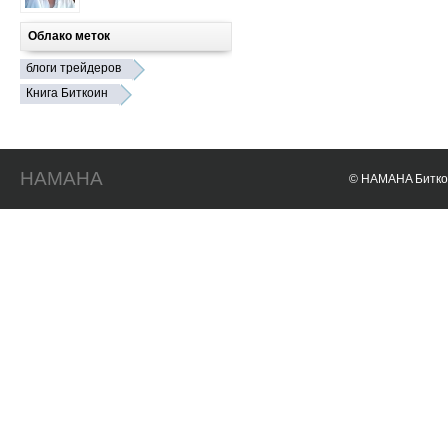
Облако меток
блоги трейдеров
Книга Биткоин
HAMAHA
© HAMAHA Биткои