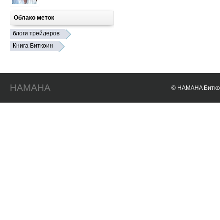
Облако меток
блоги трейдеров
Книга Биткоин
HAMAHA
© HAMAHA Биткои