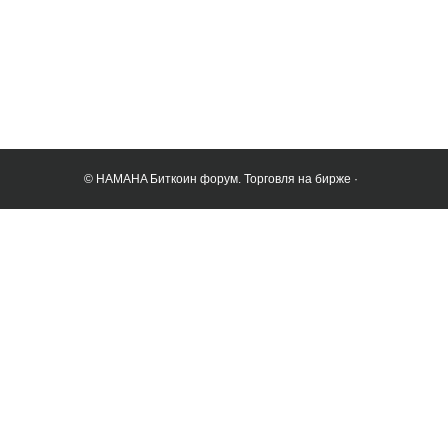
© HAMAHA Биткоин форум. Торговля на бирже ·