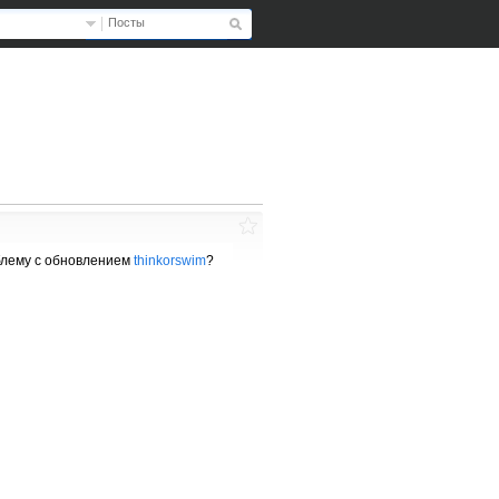
Посты
блему с обновлением
thinkorswim
?