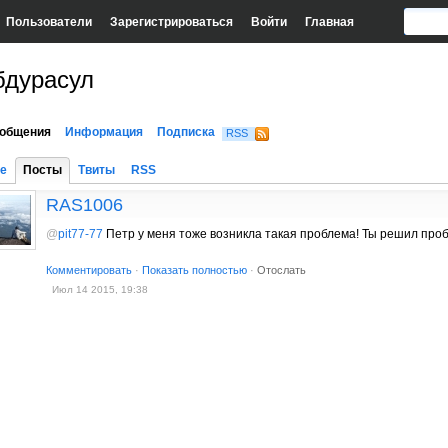
Пользователи
Зарегистрироваться
Войти
Главная
бдурасул
общения
Информация
Подписка
RSS
е
Посты
Твиты
RSS
RAS1006
@
pit77-77
Петр у меня тоже возникла такая проблема! Ты решил про
Комментировать
·
Показать полностью
·
Отослать
Июл 14 2015, 19:38