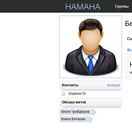
Группы
Б
Со
Вс
Н
Контакты
больше
Vladimir76
Облако меток
блоги трейдеров
Книга Биткоин