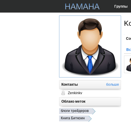
Группы
Ko
Со
Вс
Контакты
больше
Zenkinkv
Облако меток
блоги трейдеров
Книга Биткоин