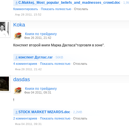
C.Makkej._Most_popular_beliefs_and_madnesses_crowd.doc
· 1,9
Комментировать
·
Показать полностью
·
Отослать
Апр 28 2011, 15:52
Koka
Книги по трейдингу
Фев 26 2011, 21:42
Конспект второй книги Марка Дагласа"торговля в зоне".
конспект Дуглас.rar
· 56KB
4 комментариев
·
Показать полностью
·
Отослать
Фев 26 2011, 21:42
dasdas
Книги по трейдингу
Фев 04 2011, 09:31
!
STOCK MARKET WIZARDS.doc
· 2,2MB
2 комментариев
·
Показать полностью
·
Отослать
Фев 04 2011, 09:31