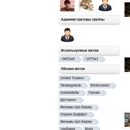
Администраторы группы
Используемые метки
#
0855a9
#
1975e1
Облако меток
United Traders
Strategydesk
thinkorswim
marketdelta
Герчик
футпринт
Фильмы про Биржу
Уоррен Баффет
Фильмы про Биржу
трейдинг
finviz