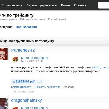
Пользователи
Зарегистрироваться
Войти
Главная
иги по трейдингу
ытая группа · 364 пользователей · 96 сообщений
общения
Пользователи
общений в группе Книги по трейдингу
Pantene742
Книги по трейдингу
Авг 17 2011, 22:26
полное руководство к платформе DAS trader/ платформа
NYSE
,
nasd
использование. Есть возможность включить русский интерфейс
919E1d01.pdf
· 2MB
Комментировать
·
Показать полностью
·
Отослать
Авг 17 2011, 22:26
dragonshainsky
Книги по трейдингу