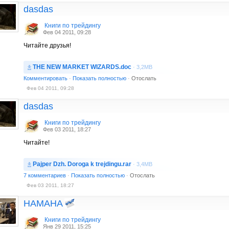
dasdas
Книги по трейдингу
Фев 04 2011, 09:28
Читайте друзья!
THE NEW MARKET WIZARDS.doc
· 3,2MB
Комментировать
·
Показать полностью
·
Отослать
Фев 04 2011, 09:28
dasdas
Книги по трейдингу
Фев 03 2011, 18:27
Читайте!
Pajper Dzh. Doroga k trejdingu.rar
· 3,4MB
7 комментариев
·
Показать полностью
·
Отослать
Фев 03 2011, 18:27
HAMAHA
Книги по трейдингу
Янв 29 2011, 15:25