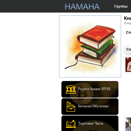
Группы
Кн
Откр
Со
Со
Раздел Акции NYSE
Биткоин Обучение
Торговые Чаты