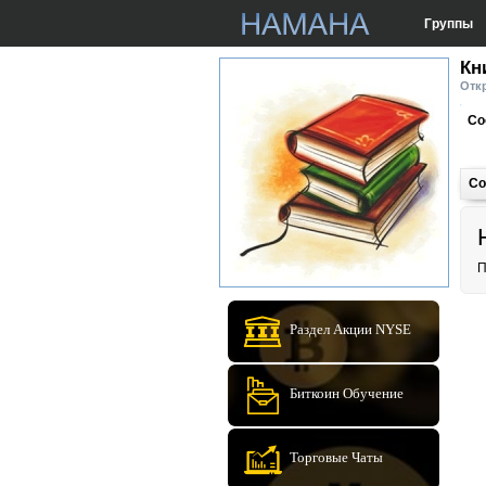
Группы
Кн
Откр
Со
Со
П
Раздел Акции NYSE
Биткоин Обучение
Торговые Чаты