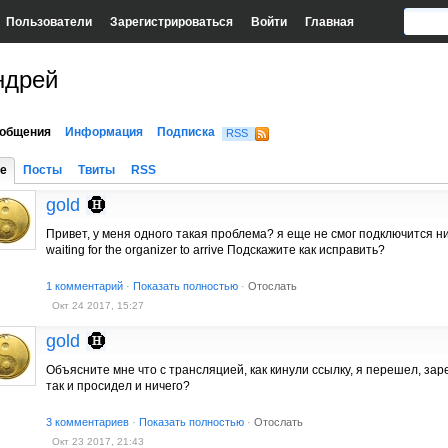
Пользователи
Зарегистрироваться
Войти
Главная
ндрей
общения
Информация
Подписка
RSS
е
Посты
Твиты
RSS
gold
Привет, у меня одного такая проблема? я еще не смог подключится ни 
waiting for the organizer to arrive Подскажите как исправить?
1 комментарий
·
Показать полностью
·
Отослать
Окт 24 2017, 15:27
gold
Объясните мне что с трансляцией, как кинули ссылку, я перешел, заре
так и просидел и ничего?
3 комментариев
·
Показать полностью
·
Отослать
Окт 23 2017, 21:43