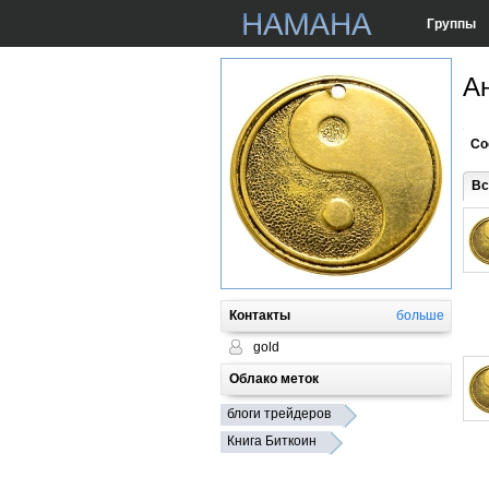
Группы
А
Со
Вс
Контакты
больше
gold
Облако меток
блоги трейдеров
Книга Биткоин