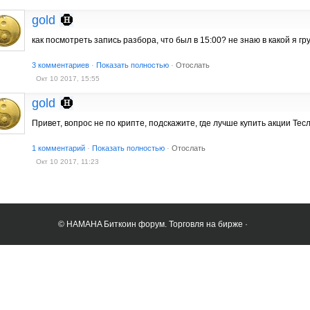
gold
как посмотреть запись разбора, что был в 15:00? не знаю в какой я гр
3 комментариев
·
Показать полностью
·
Отослать
Окт 10 2017, 15:55
gold
Привет, вопрос не по крипте, подскажите, где лучше купить акции Тес
1 комментарий
·
Показать полностью
·
Отослать
Окт 10 2017, 11:23
© HAMAHA Биткоин форум. Торговля на бирже ·