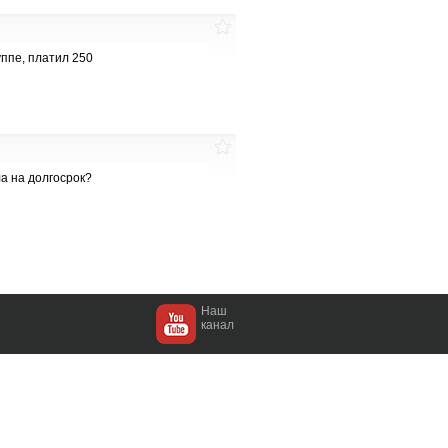
уппе, платил 250
ла на долгосрок?
Наш
канал