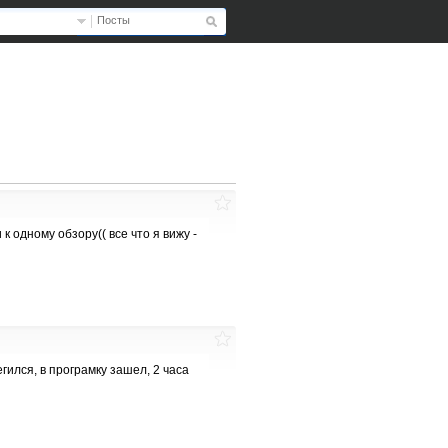
Посты
к одному обзору(( все что я вижу -
гился, в програмку зашел, 2 часа