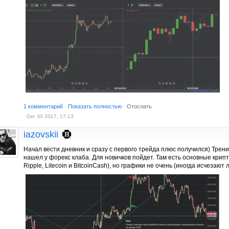
1 комментарий
·
Показать полностью
·
Отослать
Окт 30 2017, 17:13
iazovskii
Начал вести дневник и сразу с первого трейда плюс получился) Трени
нашел у форекс клаба. Для новичков пойдет. Там есть основные крипто
Ripple, Litecoin и BitcoinCash), но графики не очень (иногда исчезают