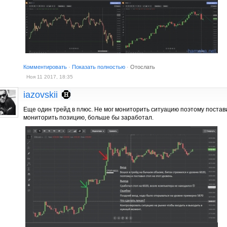
Комментировать
·
Показать полностью
·
Отослать
Ноя 11 2017, 18:35
iazovskii
Еще один трейд в плюс. Не мог мониторить ситуацию поэтому постав
мониторить позицию, больше бы заработал.