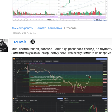
Комментировать
·
Показать полностью
·
Отослать
Ноя 20 2017, 17:10
iazovskii
Мне, честно говоря, повезло. Зашел до разворота тренда, по глупост
Заметил такую закономерность у себя, что вхожу немного не вовремя