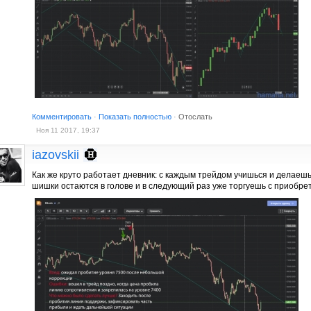
Комментировать
·
Показать полностью
·
Отослать
Ноя 11 2017, 19:37
iazovskii
Как же круто работает дневник: с каждым трейдом учишься и делаеш
шишки остаются в голове и в следующий раз уже торгуешь с приобре