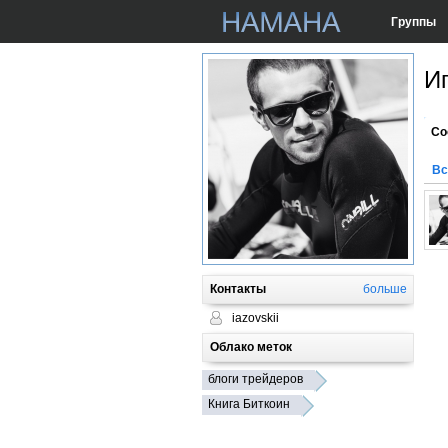
Группы
И
Со
Вс
Контакты
больше
iazovskii
Облако меток
блоги трейдеров
Книга Биткоин