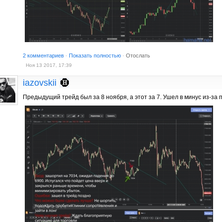
2 комментариев
·
Показать полностью
·
Отослать
Ноя 13 2017, 17:39
iazovskii
Предыдущий трейд был за 8 ноября, а этот за 7. Ушел в минус из-за