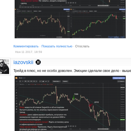
Комментировать
·
Показать полностью
·
Отослать
Ноя 11 2017, 18:59
iazovskii
Трейд в плюс, но не особо доволен. Эмоции сделали свое дело - выш