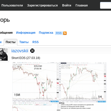
Пользователи
Зарегистрироваться
Войти
Главная
горь
общения
Информация
Подписка
RSS
е
Посты
Твиты
RSS
iazovskii
Short EOS (27.03.18)