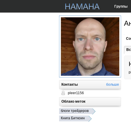
Группы
А
Со
Вс
p
Контакты
больше
pleer1156
Облако меток
блоги трейдеров
Книга Биткоин